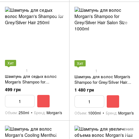
Хит
Хит
1
1
Шампунь для седых волос
Шампунь для волос Morgan's
Morgan's Shampoo for
Shampoo for Grey/Silver Hair
Grey/Silver Hair 250ml
Salon Size 1000ml
499 грн
1 480 грн
Объем
250ml
Бренд
Morgan's
Объем
1000ml
Бренд
Morgan's