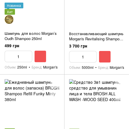
Новинка
Хит
Шампунь для волос Morgan’s
Восстанавливающий шампунь
Oudh Shampoo 250ml
Morgan's Revitalising Shampoo
(Brazilian Orange Fragrance) 5
499 грн
3 700 грн
Litre
Объем
250ml
Бренд
Morgan's
Объем
5000ml
Бренд
Morgan's