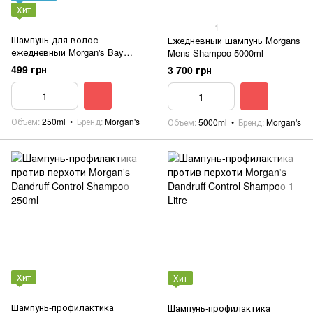
Хит
1
Шампунь для волос
Ежедневный шампунь Morgans
ежедневный Morgan's Bay
Mens Shampoo 5000ml
Rum Shampoo 250ml
499 грн
3 700 грн
Объем
250ml
Бренд
Morgan's
Объем
5000ml
Бренд
Morgan's
Хит
Хит
Шампунь-профилактика
Шампунь-профилактика