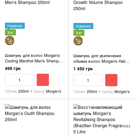
Новинка
Новинка
Хит
Хит
Шампунь для волос Morgan's
Шампунь для увеличения
Cooling Menthol Men's Shampoo
объема волос Morgan's Hair
250ml
Growth Volume Shampoo 250ml
499 грн
1 450 грн
Объем
250ml
Бренд
Morgan's
Объем
250ml
Бренд
Morgan's