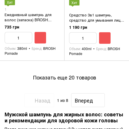
Хит
Хит
1
Ежедневный шампунь для
Средство 3в1 шампунь,
волос (запаска) BROSH
средство для умывания лица
Shampoo Refill Funky Minty
и тела BROSH ALL WASH -
735 грн
1 190 грн
380ml
WOOD SEED 400ml
Объем
380ml
Бренд
BROSH
Объем
400ml
Бренд
BROSH
Pomade
Pomade
Показать еще 20 товаров
Назад
Вперед
1
из 8
Мужской шампунь для жирных волос: советы
и рекомендации для здоровой кожи головы
После душа уже жирные волосы? Вы используете неверный