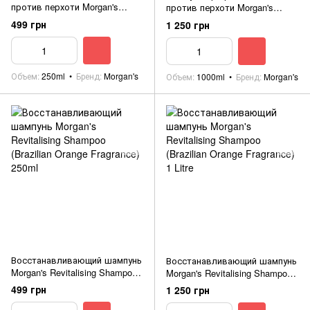
против перхоти Morgan's
против перхоти Morgan's
Dandruff Control Shampoo 250ml
Dandruff Control Shampoo 1 Litre
499 грн
1 250 грн
Объем
250ml
Бренд
Morgan's
Объем
1000ml
Бренд
Morgan's
Восстанавливающий шампунь
Восстанавливающий шампунь
Morgan's Revitalising Shampoo
Morgan's Revitalising Shampoo
(Brazilian Orange Fragrance)
(Brazilian Orange Fragrance) 1
499 грн
1 250 грн
250ml
Litre