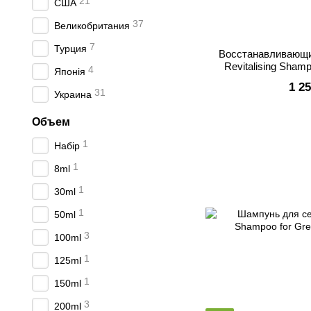
21
США
37
Великобритания
7
Турция
Восстанавливающи
Revitalising Shamp
4
Японія
Fragranc
1 2
31
Украина
Объем
1
Набір
1
8ml
1
30ml
1
50ml
3
100ml
1
125ml
1
150ml
3
200ml