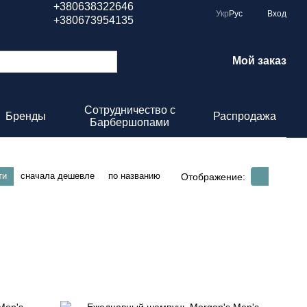
+380638322646
Укр
Рус
Вход
+380673954135
Мой заказ
Сотрудничество с
Бренды
Распродажа
Барбершопами
ти
сначала дешевле
по названию
Отображение: