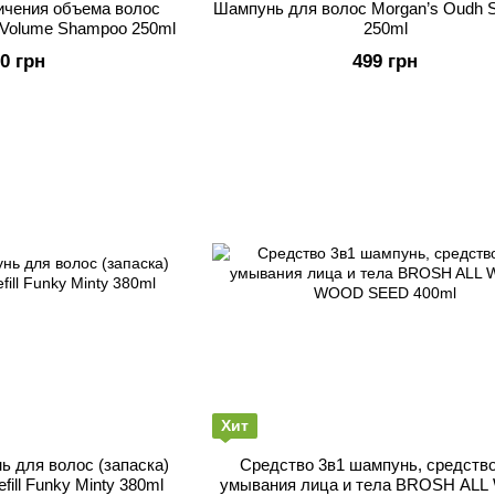
ичения объема волос
Шампунь для волос Morgan’s Oudh
h Volume Shampoo 250ml
250ml
50 грн
499 грн
Хит
 для волос (запаска)
Средство 3в1 шампунь, средств
ll Funky Minty 380ml
умывания лица и тела BROSH ALL