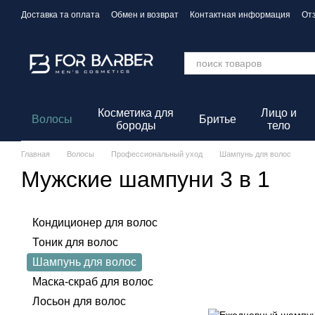
Перейти к основному контенту
Доставка та оплата
Обмен и возврат
Контактная информация
От
Политика конфиденциальности
Косметика для
Лицо и
Волосы
Бритье
бороды
тело
Главная
Волосы
Профессиональный уход
Шампунь для волос
Мужские шампуни 3 в 1
Кондиционер для волос
Тоник для волос
Шампунь для волос
Маска-скраб для волос
Лосьон для волос