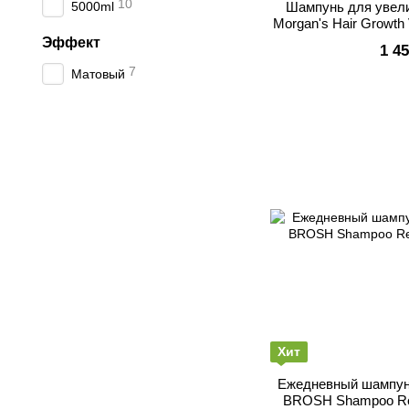
10
5000ml
Шампунь для увел
Morgan's Hair Growt
Эффект
1 4
7
Матовый
Хит
Ежедневный шампунь
BROSH Shampoo Refi