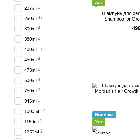
Хит
1
237ml
Шампунь для сед
47
250ml
Shampoo for Grey
4
49
300ml
2
380ml
17
400ml
4
450ml
2
473ml
4
500ml
3
750ml
1
946ml
27
1000ml
Новинка
2
1150ml
Хит
2
1250ml