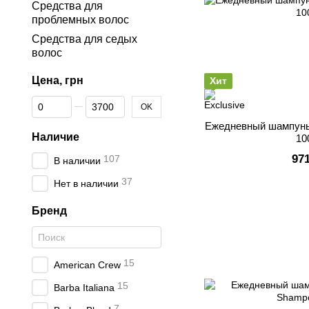
Средства для
проблемных волос
Средства для седых
волос
Цена, грн
Хит
От Цена, грн
До Цена, грн
OK
Ежедневный шампунь 
Наличие
10
97
107
В наличии
37
Нет в наличии
Бренд
15
American Crew
15
Barba Italiana
7