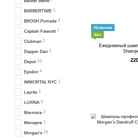
Barber Blend
1
BARBERTIME
4
BROSH Pomade
Новинка
7
Captain Fawcett
Хит
1
Clubman
Ежедневный шамп
2
Shamp
Dapper Dan
22
10
Depot
4
Epsilon
1
IMMORTAL NYC
2
Layrite
8
LUXINA
2
Marmara
1
Menspire
25
Morgan's