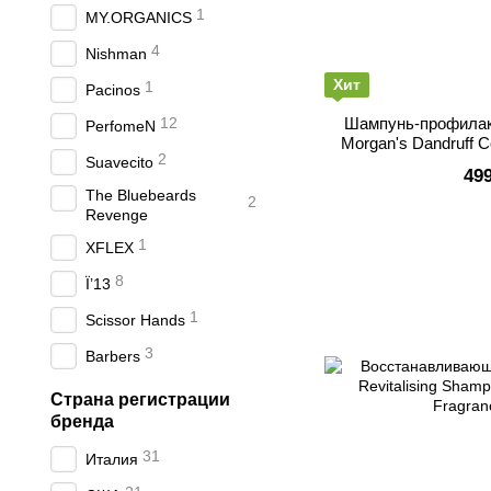
1
MY.ORGANICS
4
Nishman
Хит
1
Pacinos
12
Шампунь-профилак
PerfomeN
Morgan's Dandruff 
2
Suavecito
49
The Bluebeards
2
Revenge
1
XFLEX
8
Ї’13
1
Scissor Hands
3
Barbers
Страна регистрации
бренда
31
Италия