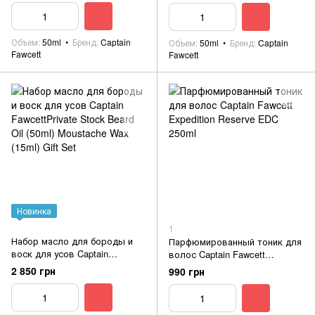
Объем
50ml
Бренд
Captain
Объем
50ml
Бренд
Captain
Fawcett
Fawcett
Новинка
1
Набор масло для бороды и
Парфюмированный тоник для
воск для усов Captain
волос Captain Fawcett
FawcettPrivate Stock Beard Oil
Expedition Reserve EDC 250ml
2 850 грн
990 грн
(50ml) Moustache Wax (15ml)
Gift Set