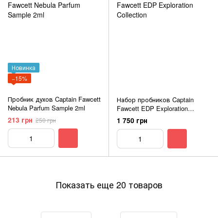
Новинка
−15%
Пробник духов Captain Fawcett
Набор пробников Captain
Nebula Parfum Sample 2ml
Fawcett EDP Exploration
Collection
213 грн
1 750 грн
250 грн
Показать еще 20 товаров