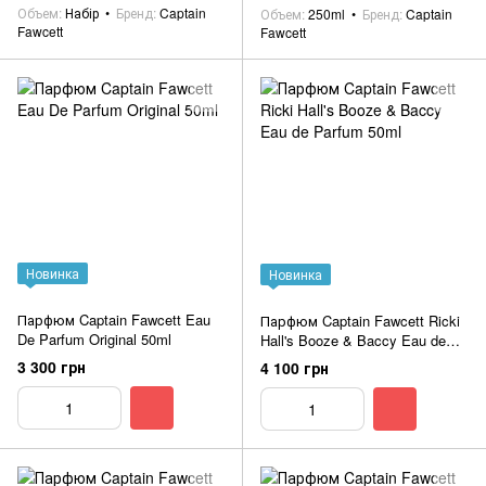
Объем
Набір
Бренд
Captain
Объем
250ml
Бренд
Captain
Fawcett
Fawcett
Новинка
Новинка
Парфюм Captain Fawcett Eau
Парфюм Captain Fawcett Ricki
De Parfum Original 50ml
Hall's Booze & Baccy Eau de
Parfum 50ml
3 300 грн
4 100 грн