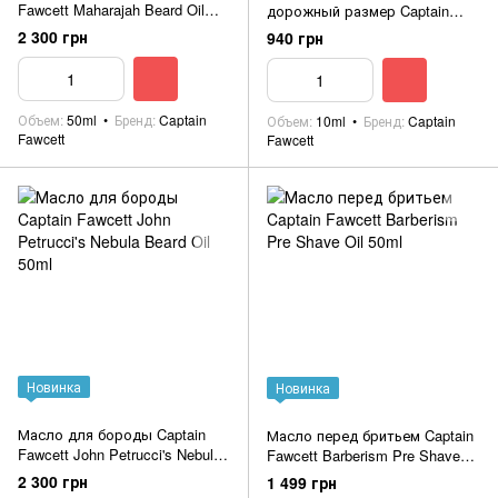
Fawcett Maharajah Beard Oil
дорожный размер Captain
50ml
Fawcett John Petrucci's Nebula
2 300 грн
940 грн
Beard Oil 10ml
Объем
50ml
Бренд
Captain
Объем
10ml
Бренд
Captain
Fawcett
Fawcett
Новинка
Новинка
Масло для бороды Captain
Масло перед бритьем Captain
Fawcett John Petrucci's Nebula
Fawcett Barberism Pre Shave
Beard Oil 50ml
Oil 50ml
2 300 грн
1 499 грн