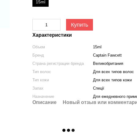
15ml
Купить
Характеристики
Объем
15ml
Бренд
Captain Fawcett
Страна регистрации бренда
Великобритания
Тип волос
Для всех типов волос
Тип кожи
Для всех типов кожи
Запах
Спеції
Назначение
Для ежедневного прим
Описание
Новый отзыв или комментар