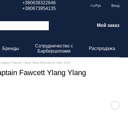
+380638322646
Укр
Рус
Вход
+380673954135
Мой заказ
Сотрудничество с
Бренды
Распродажа
Барбершопами
aptain Fawcett Ylang Ylang Moustache Wax 15ml
tain Fawcett Ylang Ylang