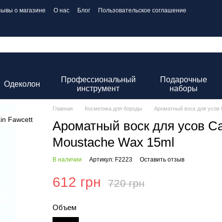
зывы о магазине
О нас
Блог
Пользовательское соглашение
Профессиональный
Подарочные
Одеколон
инструмент
наборы
Главная
Косметика для бороды
Ароматный воск для усов C
Ароматный воск для усов Cap
Moustache Wax 15ml
В наличии
Артикул: F2223
Оставить отзыв
612 грн
720 грн
Объем