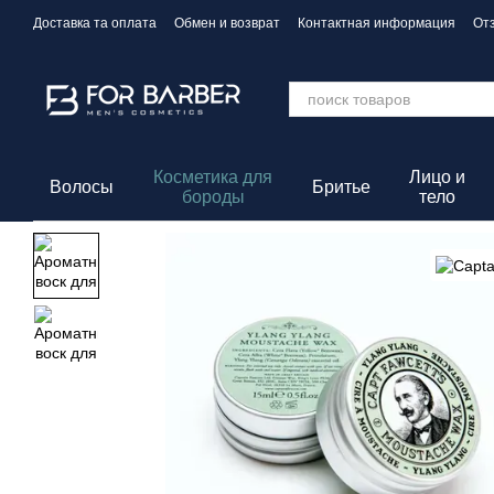
Перейти к основному контенту
Доставка та оплата
Обмен и возврат
Контактная информация
От
Политика конфиденциальности
Косметика для
Лицо и
Волосы
Бритье
бороды
тело