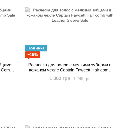
Новинка
−15%
убцами
Расческа для волос с мелкими зубцами в
r Comb
кожаном чехле Captain Fawcett Hair comb
with Leather Sleeve Sale
1 062 грн
1 249 грн