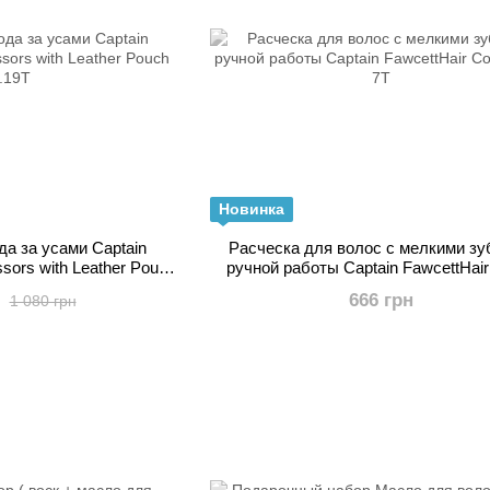
Новинка
а за усами Captain
Расческа для волос с мелкими з
sors with Leather Pouch
ручной работы Captain FawcettHai
.19T
Sale 7T
666 грн
1 080 грн