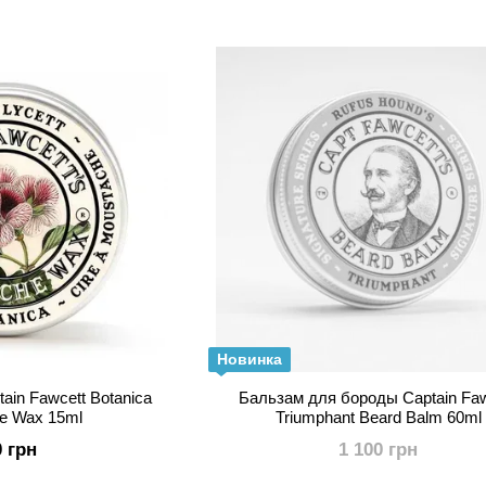
дерзостях и чудесах, где от человека требовалось «д
тщательно составленные списки экзотических ингред
капитана. Эти точные формулы были точно соблюдены
всемирно известный воск для усов впервые за более
джентльменам.
Новинка
ain Fawcett Botanica
Бальзам для бороды Captain Faw
e Wax 15ml
Triumphant Beard Balm 60ml
0 грн
1 100 грн