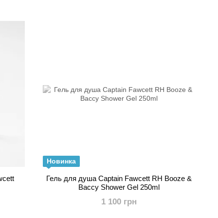
ержать себя в руках, несмотря ни на что», были найдены
иентов для использования в собственных реквизитах
, и теперь оригинальные снадобья Фосетта, а также его
 чем столетие стали доступны взыскательным
Новинка
cett
Гель для душа Captain Fawcett RH Booze &
Baccy Shower Gel 250ml
1 100 грн