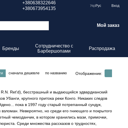
+380638322646
Укр
Рус
Вход
+380673954135
Мой заказ
Сотрудничество с
Бренды
Распродажа
Барбершопами
ти
сначала дешевле
по названию
Отображение:
t R.N. Ret'd), бесстрашный и выдающийся эдвардианский
ов Убанги, крупного притока реки Конго. Никаких следов
дено... пока в 1997 году старый потрепанный сундук,
 взломан. Невероятно, но среди его гниющего и покрытого
тный чемоданчик, в котором хранились мази, примочки,
юриста. Среди множества рассказов о трудностях,