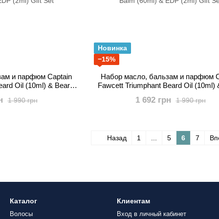
Новинка
−15%
зам и парфюм Captain
Набор масло, бальзам и парфюм C
ard Oil (10ml) & Beard
Fawcett Triumphant Beard Oil (10ml)
DP (2ml) Gift Set
Balm (60ml) & EDP (2ml) Gift S
н
1 692 грн
1 990 грн
1 990 грн
Назад
1
...
5
6
7
Вп
Каталог
Клиентам
Волосы
Вход в личный кабинет