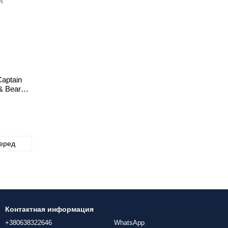
aptain
 & Beard
et
еред
Контактная информация
+380638322646
WhatsApp