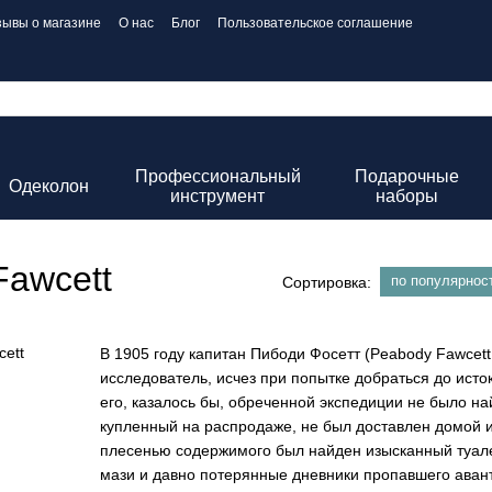
зывы о магазине
О нас
Блог
Пользовательское соглашение
Профессиональный
Подарочные
Одеколон
инструмент
наборы
Fawcett
по популярнос
Сортировка:
В 1905 году капитан Пибоди Фосетт (Peabody Fawcet
исследователь, исчез при попытке добраться до исток
его, казалось бы, обреченной экспедиции не было най
купленный на распродаже, не был доставлен домой и
плесенью содержимого был найден изысканный туале
мази и давно потерянные дневники пропавшего авант