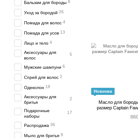
8
Бальзам для бороды
26
Уход за бородой
4
Помада для волос
13
Помада для усов
4
Лицо и тело
Аксессуары для
5
волос
6
Мужские шампуни
2
Спрей для волос
18
Одеколон
Новинка
Аксессуары для
2
Масло для бороды
бритья
размер Captain Faw
Подарочные
17
1
наборы
86
36
Распродажа
8
Мыло для бритья