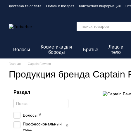
Перейти к основному контенту
Доставка та оплата
Обмен и возврат
Контактная информация
От
Политика конфиденциальности
Косметика для
Лицо и
Волосы
Бритье
бороды
тело
Главная
Captain Fawcett
Продукция бренда Captain 
Раздел
9
Волосы
Профессиональный
9
уход