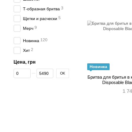
3
Т-образная бритва
5
Щетки и расчески
9
Мерч
120
Новинка
2
Хит
Цена, грн
Новинка
От Цена, грн
До Цена, грн
OK
Бритва для бритья в 
Disposable Bla
1 7