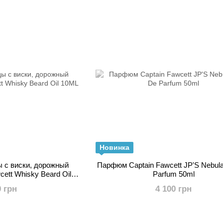
Новинка
 с виски, дорожный
Парфюм Captain Fawcett JP'S Nebul
cett Whisky Beard Oil
Parfum 50ml
0ML
0 грн
4 100 грн