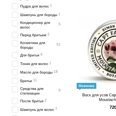
1
Пудра для волос
1
Шампунь для бороды
Кондиционер для
5
волос
2
Перед бритьем
Косметика для
51
бороды
9
Для бритья
1
Тоник для волос
18
Масло для бороды
11
Бритье
Новинка
Средства для
9
стилизации
Воск для усов Capt
Moustach
2
После бритья
72
7
Шампунь для волос