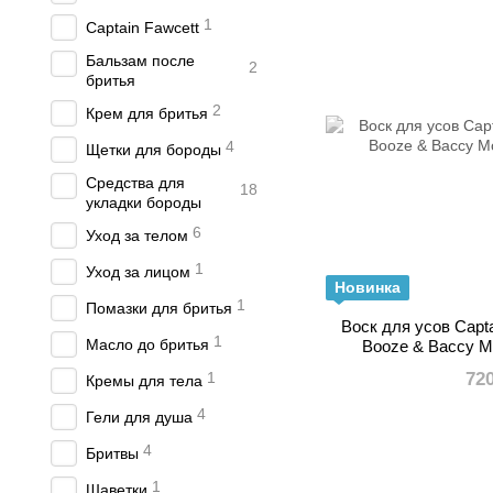
1
Captain Fawcett
Бальзам после
2
бритья
2
Крем для бритья
4
Щетки для бороды
Средства для
18
укладки бороды
6
Уход за телом
1
Уход за лицом
Новинка
1
Помазки для бритья
Воск для усов Captai
1
Масло до бритья
Booze & Baccy M
1
72
Кремы для тела
4
Гели для душа
4
Бритвы
1
Шаветки