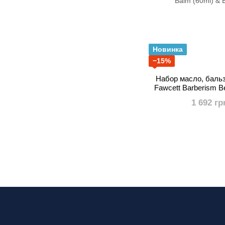
Новинка
−15%
Набор масло, баль
Fawcett Barberism Be
Balm (60ml) & E
1 692 гр