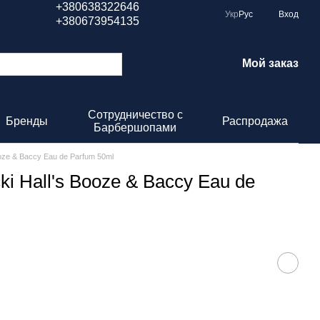
+380638322646
Укр
Рус
Вход
+380673954135
Мой заказ
Сотрудничество с
Бренды
Распродажа
Барбершопами
oze & Baccy Eau de Parfum 50ml
i Hall's Booze & Baccy Eau de