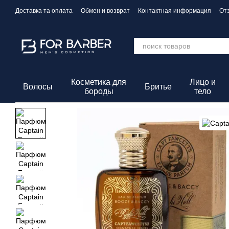
Перейти к основному контенту
Доставка та оплата
Обмен и возврат
Контактная информация
От
Политика конфиденциальности
Косметика для
Лицо и
Волосы
Бритье
бороды
тело