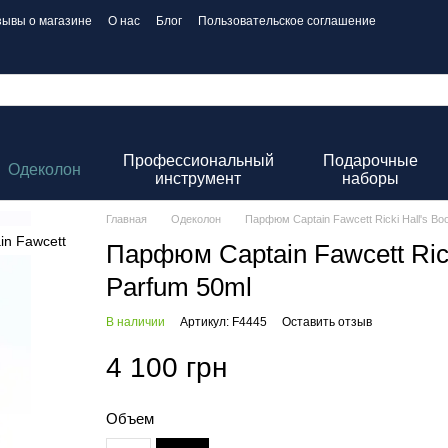
зывы о магазине
О нас
Блог
Пользовательское соглашение
Профессиональный
Подарочные
Одеколон
инструмент
наборы
Главная
Одеколон
Парфюм Captain Fawcett Ricki Hall's Bo
Парфюм Captain Fawcett Rick
Parfum 50ml
В наличии
Артикул: F4445
Оставить отзыв
4 100 грн
Объем