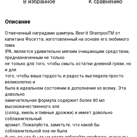
В избранное
К сравнению
Описание
Отмеченный наградами шампунь Beer'd ShampooTM от
капитана Фосетта, изготовленный на основе его любимого
пива
IPA, является удивительно мягким очищающим средством,
предназначенным не только
не только для того, чтобы смыть остатки дневной грязи, но
и для
того, чтобы ваша гордость и радость выглядела просто
великолепно и
была в идеальном состоянии в дополнение ко всему. Эта
довольно
замечательная формула содержит более 80 мл
высококачественного эля
(солод, хмель и пивные дрожжи) и имеет довольно
соблазнительный
аромат. Пожалуйста, заметьте, что какой бы
соблазнительной она ни была
была, во что бы то ни стало избегайте квафинга, иначе вы