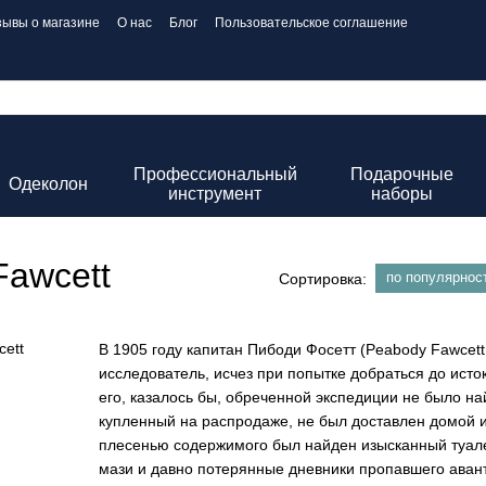
зывы о магазине
О нас
Блог
Пользовательское соглашение
Профессиональный
Подарочные
Одеколон
инструмент
наборы
Fawcett
по популярнос
Сортировка:
В 1905 году капитан Пибоди Фосетт (Peabody Fawcet
исследователь, исчез при попытке добраться до исток
его, казалось бы, обреченной экспедиции не было най
купленный на распродаже, не был доставлен домой и
плесенью содержимого был найден изысканный туале
мази и давно потерянные дневники пропавшего авант