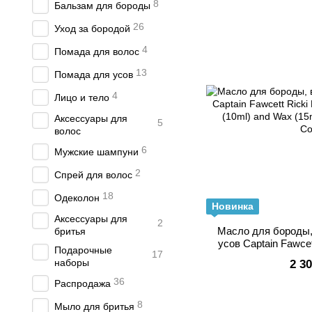
8
Бальзам для бороды
26
Уход за бородой
4
Помада для волос
13
Помада для усов
4
Лицо и тело
Аксессуары для
5
волос
6
Мужские шампуни
2
Спрей для волос
18
Одеколон
Новинка
Аксессуары для
2
Масло для бороды,
бритья
усов Captain Fawcet
Подарочные
17
Baccy Oil (10ml) a
наборы
2 3
Mousta
36
Распродажа
8
Мыло для бритья