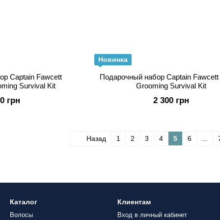
Новинка
р Captain Fawcett
Подарочный набор Captain Fawcett
ming Survival Kit
Grooming Survival Kit
00 грн
2 300 грн
Назад
1
2
3
4
5
6
...
Каталог
Клиентам
Волосы
Вход в личный кабинет