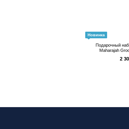
Новинка
Подарочный набо
Maharajah Groo
2 3