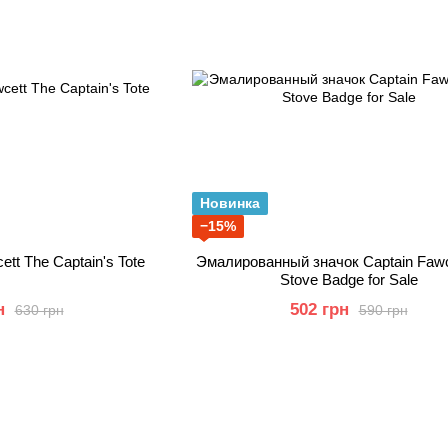
Новинка
−15%
tt The Captain's Tote
Эмалированный значок Captain Fawc
Stove Badge for Sale
н
502 грн
630 грн
590 грн