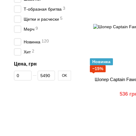
3
Т-образная бритва
5
Щетки и расчески
9
Мерч
120
Новинка
2
Хит
Новинка
Цена, грн
−15%
От Цена, грн
До Цена, грн
OK
Шопер Captain Fawce
536 гр