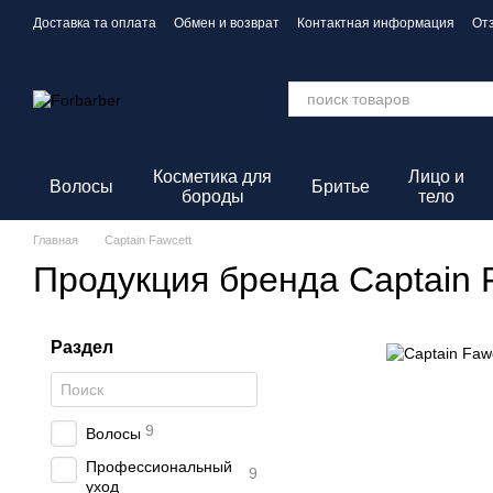
Перейти к основному контенту
Доставка та оплата
Обмен и возврат
Контактная информация
От
Политика конфиденциальности
Косметика для
Лицо и
Волосы
Бритье
бороды
тело
Главная
Captain Fawcett
Продукция бренда Captain 
Раздел
9
Волосы
Профессиональный
9
уход