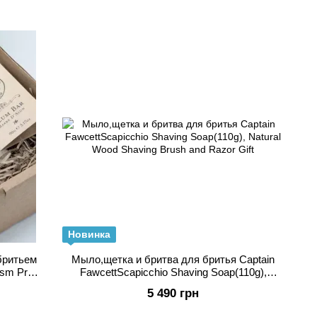
ержать себя в руках, несмотря ни на что», были найдены
иентов для использования в собственных реквизитах
, и теперь оригинальные снадобья Фосетта, а также его
 чем столетие стали доступны взыскательным
Новинка
бритьем
Мыло,щетка и бритва для бритья Captain
ism Pre-
FawcettScapicchio Shaving Soap(110g),
Natural Wood Shaving Brush and Razor Gift
5 490 грн