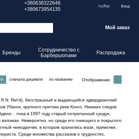
+380638322646
Укр
Рус
Вход
+380673954135
Мой заказ
Сотрудничество с
Бренды
Распродажа
Барбершопами
ти
сначала дешевле
по названию
Отображение:
t R.N. Ret'd), бесстрашный и выдающийся эдвардианский
ов Убанги, крупного притока реки Конго. Никаких следов
дено... пока в 1997 году старый потрепанный сундук,
 взломан. Невероятно, но среди его гниющего и покрытого
тный чемоданчик, в котором хранились мази, примочки,
юриста. Среди множества рассказов о трудностях,