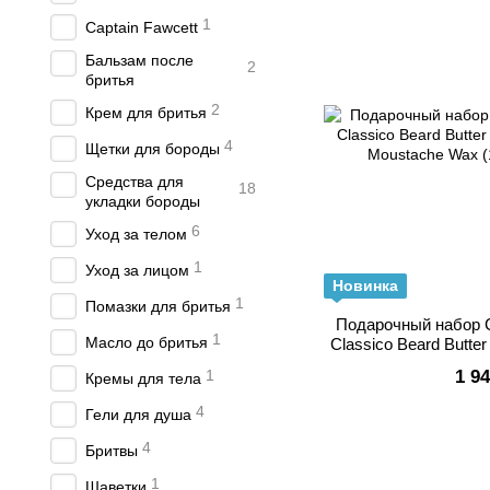
1
Captain Fawcett
Бальзам после
2
бритья
2
Крем для бритья
4
Щетки для бороды
Средства для
18
укладки бороды
6
Уход за телом
1
Уход за лицом
Новинка
1
Помазки для бритья
Подарочный набор C
1
Масло до бритья
Classico Beard Butter
Moustache Wax (
1
1 9
Кремы для тела
4
Гели для душа
4
Бритвы
1
Шаветки