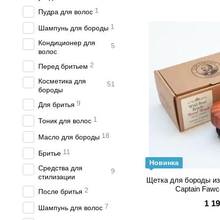
1
Пудра для волос
1
Шампунь для бороды
Кондиционер для
5
волос
2
Перед бритьем
Косметика для
51
бороды
9
Для бритья
1
Тоник для волос
18
Масло для бороды
11
Бритье
Новинка
Средства для
9
стилизации
Щетка для бороды из
Captain Fawc
2
После бритья
1 1
7
Шампунь для волос