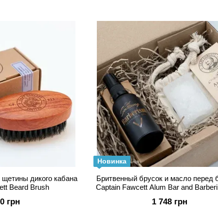
дерзостях и чудесах, где от человека требовалось «д
тщательно составленные списки экзотических ингред
капитана. Эти точные формулы были точно соблюдены
всемирно известный воск для усов впервые за более
джентльменам.
Новинка
 щетины дикого кабана
Бритвенный брусок и масло перед 
ett Beard Brush
Captain Fawcett Alum Bar and Barber
Shave Oil Gift Set
90 грн
1 748 грн