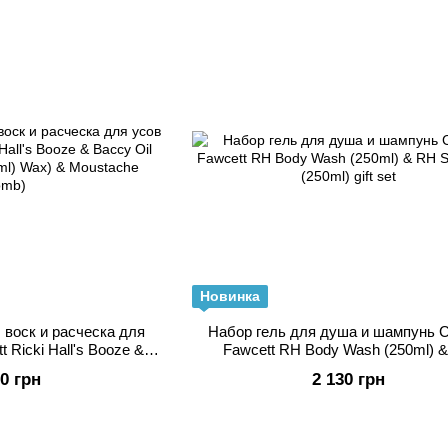
Новинка
 воск и расческа для
Набор гель для душа и шампунь C
t Ricki Hall's Booze &
Fawcett RH Body Wash (250ml) 
nd Wax (15ml) Wax) &
Shampoo (250ml) gift set
00 грн
2 130 грн
che Comb)