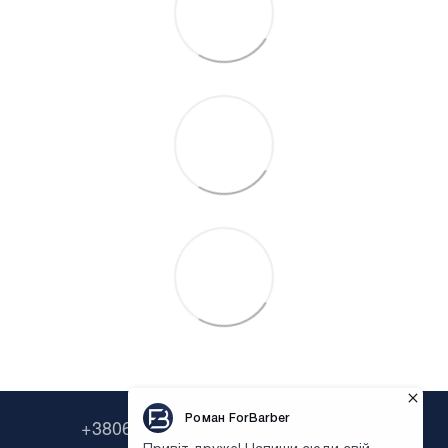
+380638322646
+380673954135