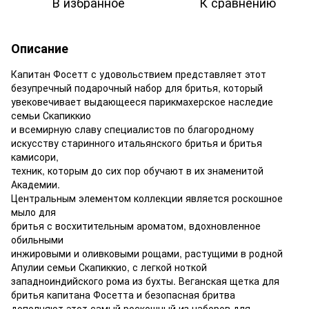
В избранное
К сравнению
Описание
Капитан Фосетт с удовольствием представляет этот
безупречный подарочный набор для бритья, который
увековечивает выдающееся парикмахерское наследие
семьи Скапиккио
и всемирную славу специалистов по благородному
искусству старинного итальянского бритья и бритья
камисори,
техник, которым до сих пор обучают в их знаменитой
Академии.
Центральным элементом коллекции является роскошное
мыло для
бритья с восхитительным ароматом, вдохновленное
обильными
инжировыми и оливковыми рощами, растущими в родной
Апулии семьи Скапиккио, с легкой ноткой
западноиндийского рома из бухты. Веганская щетка для
бритья капитана Фосетта и безопасная бритва
дополняют этот самый роскошный из наборов для