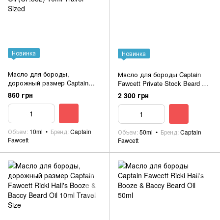
Новинка
Новинка
Масло для бороды,
Масло для бороды Captain
дорожный размер Captain
Fawcett Private Stock Beard Oil
Fawcett Private Stock Beard Oil
(CF.332) 50ml
860 грн
2 300 грн
(CF.332) 10ml Travel Sized
Объем
10ml
Бренд
Captain
Объем
50ml
Бренд
Captain
Fawcett
Fawcett