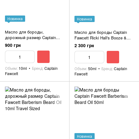
Новинка
Новинка
Масло для бороды,
Масло для бороды Captain
дорожный размер Captain
Fawcett Ricki Hall's Booze &
Fawcett Ricki Hall's Booze &
Baccy Beard Oil 50ml
900 грн
2 300 грн
Baccy Beard Oil 10ml Travel
Size
Объем
10ml
Бренд
Captain
Объем
50ml
Бренд
Captain
Fawcett
Fawcett
Новинка