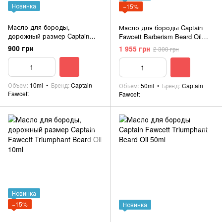
Новинка
−15%
Масло для бороды,
Масло для бороды Captain
дорожный размер Captain
Fawcett Barberism Beard Oil
Fawcett Barberism Beard Oil
50ml
900 грн
1 955 грн
2 300 грн
10ml Travel Sized
Объем
10ml
Бренд
Captain
Объем
50ml
Бренд
Captain
Fawcett
Fawcett
Новинка
−15%
Новинка