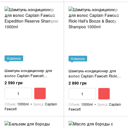
Новинка
Новинка
Шампунь-кондиционер для
Шампунь-кондиционер для
волос Captain Fawcett
волос Captain Fawcett Ricki
Expedition Reserve Shampoo
Hall's Booze & Baccy Shampoo
2 590 грн
2 890 грн
1000ml
1000ml
Объем
1000ml
Бренд
Captain
Объем
1000ml
Бренд
Captain
Fawcett
Fawcett