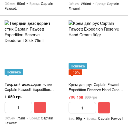
Объем
90ml
Бренд
Captain
Объем
250ml
Бренд
Captain
Fawcett
Fawcett
Новинка
Новинка
−15%
Твердый дезодорант-стик
Крем для рук Captain Fawcett
Captain Fawcett Expedition
Expedition Reserve Hand Cream
Reserve Deodorant Stick 75ml
90gr
1 050 грн
706 грн
830 грн
Объем
75ml
Бренд
Captain
Вес
90g
Бренд
Captain Fawcett
Fawcett