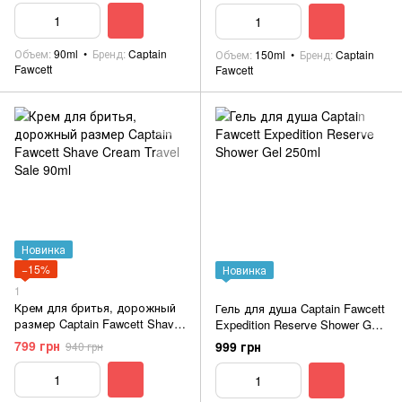
Объем
90ml
Бренд
Captain
Объем
150ml
Бренд
Captain
Fawcett
Fawcett
Новинка
−15%
Новинка
1
Крем для бритья, дорожный
Гель для душа Captain Fawcett
размер Captain Fawcett Shave
Expedition Reserve Shower Gel
Cream Travel Sale 90ml
250ml
799 грн
999 грн
940 грн