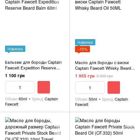
Новинка
Новинка
−15%
Бальзам для бороды Captain
Масло для бороды с виски
Fawcett Expedition Reserve
Captain Fawcett Whisky Beard
Beard Balm 60ml
Oil 50ML
1 100 грн
1 955 грн
2 300 грн
Объем
60ml
Бренд
Captain
Объем
50ml
Бренд
Captain
Fawcett
Fawcett