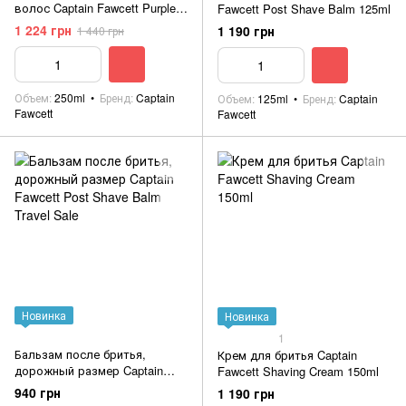
волос Captain Fawcett Purple
Fawcett Post Shave Balm 125ml
Shampoo Bianco Classico Sale
1 224 грн
1 190 грн
1 440 грн
250ml
Объем
250ml
Бренд
Captain
Объем
125ml
Бренд
Captain
Fawcett
Fawcett
Новинка
Новинка
1
Бальзам после бритья,
Крем для бритья Captain
дорожный размер Captain
Fawcett Shaving Cream 150ml
Fawcett Post Shave Balm Travel
940 грн
1 190 грн
Sale