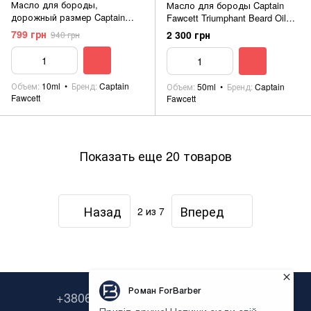
Масло для бороды,
Масло для бороды Captain
дорожный размер Captain
Fawcett Triumphant Beard Oil
Fawcett Triumphant Beard Oil
50ml
799 грн
2 300 грн
940 грн
10ml
Объем
10ml
Бренд
Captain
Объем
50ml
Бренд
Captain
Fawcett
Fawcett
Показать еще 20 товаров
Назад
Вперед
2
из 7
+380638322646
+380673954135