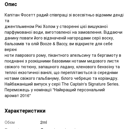
Опис
Капітан Фосетт радий співпраці зі всесвітньо відомим денді
та
джентльменом Рікі Холом у створенні цієї вишуканої
парфумованої води, виготовленої на замовлення. Віддаючи
данину поваги його відзначеній нагородами серії воску,
бальзамів та олій Booze & Baccy, ви відкриєте для себе
верхні
ноти лаврового рому, пікантного апельсину та бергамоту в
поєднанні з розкішними базовими нотами медового листя
свіжого тютюну, запашного ладану, кленового бензоїну та
теплої екзотичної ванілі, що переплітаються із середніми
нотами свіжого гальбануму, білого чебрецю та коріандру.
Найбажаніший випуск у серії The Captain's Signature Series.
Переможець у номінації "Найкращий персональний
аромат 2016"
Характеристики
Обєм
2ml