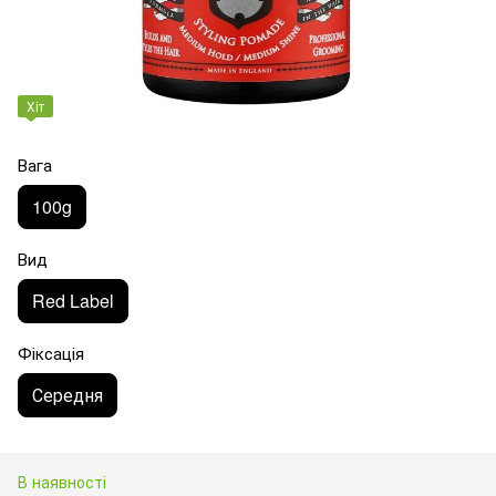
Хіт
Вага
100g
Вид
Red Label
Фіксація
Середня
В наявності