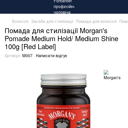
Волосся
Засоби для стилізації
Помада для волосся
Пома
Помада для стилізації Morgan's
Pomade Medium Hold/ Medium Shine
100g [Red Label]
Артикул:
M007
Написати відгук