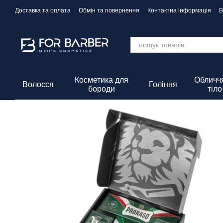
Перейти до основного контенту
Доставка та оплата
Обмін та повернення
Контактна інформація
В
Політика Конфіденційності
Косметика для
Обличчя
Волосся
Гоління
бороди
тіло