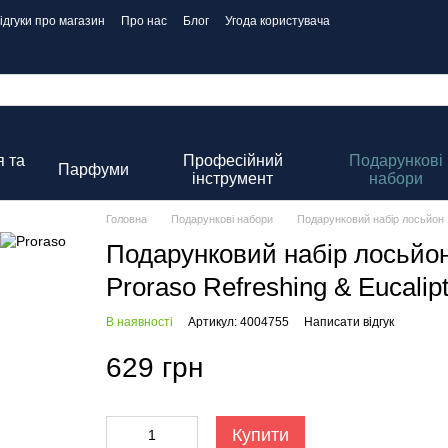
ідгуки про магазин
Про нас
Блог
Угода користувача
 та
Професійний
Подарункові
Парфуми
інструмент
набори
Головна
Подарункові набори
Подарунковий набір лосьйон 10
Подарунковий набір лосьйон
Proraso Refreshing & Eucalipt
В наявності
Артикул: 4004755
Написати відгук
629 грн
Купити