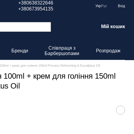
+380638322646
Укр
Рус
Вхід
+380673954135
Мій кошик
Співпраця з
Бренди
Розпродаж
Барбершопами
0ml + крем для гоління 150ml Proraso Refreshing & Eucaliptus Oil
 100ml + крем для гоління 150ml
us Oil