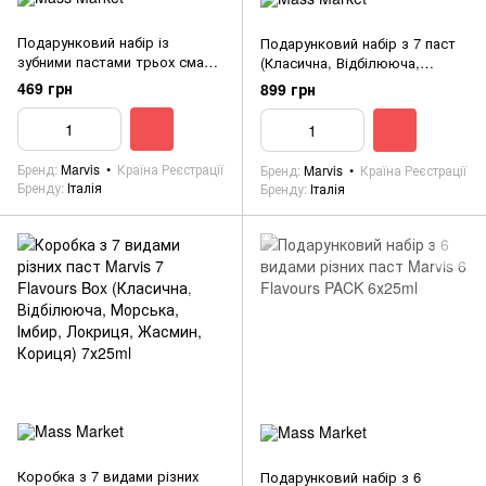
Подарунковий набір із
Подарунковий набір з 7 паст
зубними пастами трьох смаків
(Класична, Відбілююча,
- Класична, Відбілююча,
Морська, Імбир, Локриця,
469 грн
899 грн
Кориця. 3x25ml
Жасмин, Кориця) 7x25ml
Бренд
Marvis
Країна Реєстрації
Бренд
Marvis
Країна Реєстрації
Бренду
Італія
Бренду
Італія
Коробка з 7 видами різних
Подарунковий набір з 6