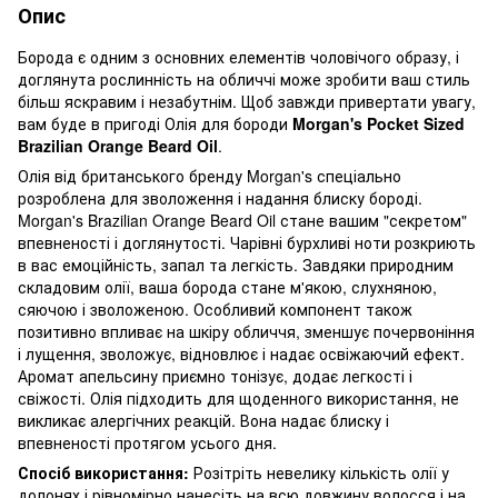
Опис
Борода є одним з основних елементів чоловічого образу, і
доглянута рослинність на обличчі може зробити ваш стиль
більш яскравим і незабутнім. Щоб завжди привертати увагу,
вам буде в пригоді Олія для бороди
Morgan's Pocket Sized
Brazilian Orange Beard Oil
.
Олія від британського бренду Morgan's спеціально
розроблена для зволоження і надання блиску бороді.
Morgan's Brazilian Orange Beard Oil стане вашим "секретом"
впевненості і доглянутості. Чарівні бурхливі ноти розкриють
в вас емоційність, запал та легкість. Завдяки природним
складовим олії, ваша борода стане м'якою, слухняною,
сяючою і зволоженою. Особливий компонент також
позитивно впливає на шкіру обличчя, зменшує почервоніння
і лущення, зволожує, відновлює і надає освіжаючий ефект.
Аромат апельсину приємно тонізує, додає легкості і
свіжості. Олія підходить для щоденного використання, не
викликає алергічних реакцій. Вона надає блиску і
впевненості протягом усього дня.
Спосіб використання:
Розітріть невелику кількість олії у
долонях і рівномірно нанесіть на всю довжину волосся і на