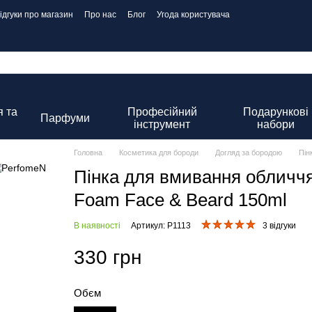
ідгуки про магазин
Про нас
Блог
Угода користувача
 та
Професійний
Подарункові
Парфуми
інструмент
набори
Головна
Косметика для бороди
Догляд за бородою
Пін
Пінка для вмивання обличчя
Foam Face & Beard 150ml
В наявності
Артикул: P1113
3 відгуки
330 грн
Обєм