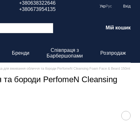
+380638322646
Укр
Рус
Вхід
+380673954135
Мій кошик
Співпраця з
Бренди
Розпродаж
Барбершопами
ка для вмивання обличчя та бороди PerfomeN Cleansing Foam Face & Beard 150ml
 та бороди PerfomeN Cleansing