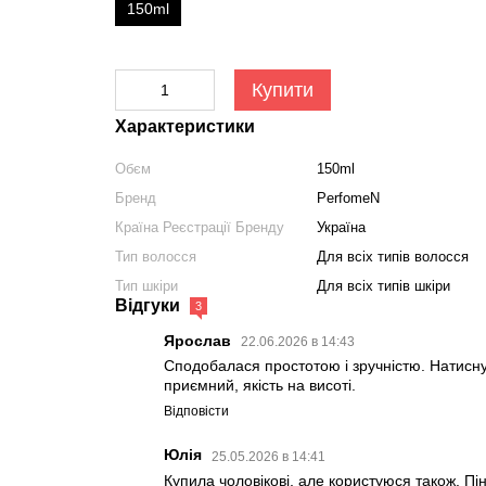
150ml
Купити
Характеристики
Обєм
150ml
Бренд
PerfomeN
Країна Реєстрації Бренду
Україна
Тип волосся
Для всіх типів волосся
Тип шкіри
Для всіх типів шкіри
Відгуки
3
Ярослав
22.06.2026 в 14:43
Сподобалася простотою і зручністю. Натисну
приємний, якість на висоті.
Відповісти
Юлія
25.05.2026 в 14:41
Купила чоловікові, але користуюся також. Пі