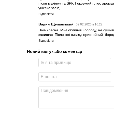
після макіяжу та SPF. І окремий плюс арома
унісекс засіб)
Відповісти
Вадим Щепанський
09.02.2026 в 16:22
Піна класна. Миє обличчя і бороду, не сушит
залишає. Після неї вигляд пристойний, боро
Відповісти
Новий відгук або коментар