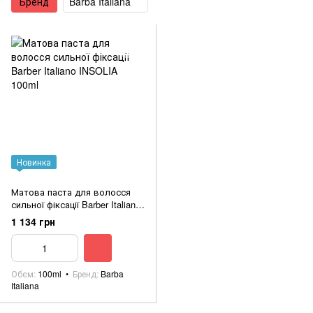
Бренд
Barba Italiana
Новинка
Матова паста для волосся
сильної фіксації Barber Italiano
INSOLIA 100ml
1 134 грн
Обєм
100ml
Бренд
Barba
Italiana