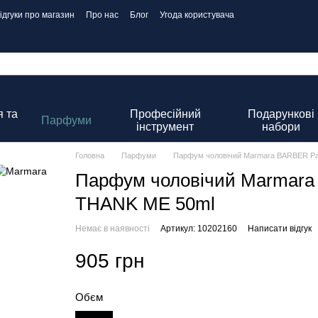
ідгуки про магазин
Про нас
Блог
Угода користувача
 та
Професійний
Подарункові
Парфуми
інструмент
набори
Головна
Парфуми
Парфум чоловічий Marmara BARBER P
Парфум чоловічий Marmara
THANK ME 50ml
Немає в наявності
Артикул: 10202160
Написати відгук
905 грн
Обєм