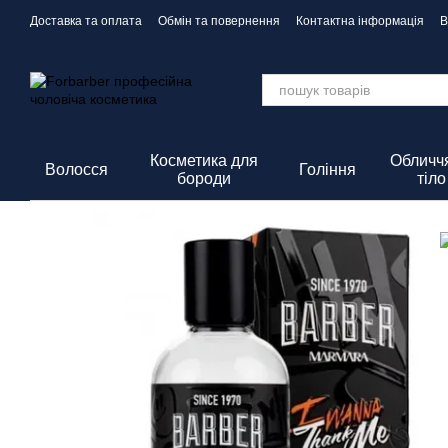
Перейти до основного контенту
Доставка та оплата
Обмін та повернення
Контактна інформація
В
Політика Конфіденційності
Косметика для
Обличчя
Волосся
Гоління
бороди
тіло