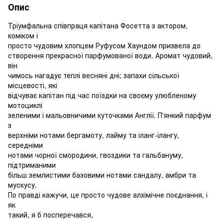
Опис
Тріумфальна співпраця капітана Фосетта з актором,
коміком і
просто чудовим хлопцем Руфусом Хаундом призвела до
створення прекрасної парфумованої води. Аромат чудовий,
він
чимось нагадує теплі весняні дні; запахи сільської
місцевості, які
відчуває капітан під час поїздки на своєму улюбленому
мотоциклі
зеленими і мальовничими куточками Англії. П'янкий парфум
з
верхніми нотами бергамоту, лайму та іланг-ілангу,
середніми
нотами чорної смородини, гвоздики та гальбануму,
підтриманими
більш землистими базовими нотами сандалу, амбри та
мускусу.
По правді кажучи, це просто чудове алхімічне поєднання, і
як
такий, я б посперечався,