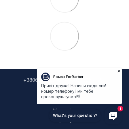
+380638322646
+380673954135
Контактна інформація
Повна версія сайту
Мапа сайту
Укр
Рус