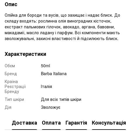
Опис
Олійка для бороди та вусів, що захищає і надає блиск. До
складу входять: рослинна олія виноградних кісточок,
екстракт пальмових гілочок, авокадо, аргана, бавовни,
макадамії, масло ладану і парфум. Всі компоненти мають
зволожувальні, захисні властивості й підсилюють блиск.
Характеристики
Обєм
50ml
Бренд
Barba Italiana
Країна
Реєстрації
Італія
Бренду
Тип шкіри
Для всіх типів шкіри
Дія
Зволожує
Доставка
Оплата
Гарантія
Консультація