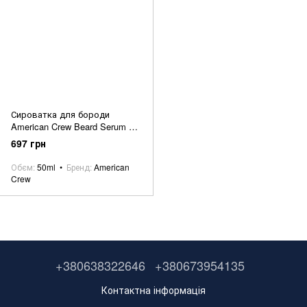
Сироватка для бороди
American Crew Beard Serum 50
мл
697 грн
Обєм
50ml
Бренд
American
Crew
+380638322646
+380673954135
Контактна інформація