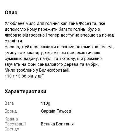
Опис
Улюблене мило для гоління капітана Фосетта, яке
допомогло йому пережити багато голінь, було з
любов'ю відтворено і тепер доступне вперше за понад
століття.
Насолоджуйтеся свіжими верхніми нотами хвої, елемі,
кмину та коріандру, які змінюються екзотичною
сумішшю ладану, пачулі та тютюну, що розкішно
звучать на фоні сандалового дерева та амбри.
Мило зроблено у Великобританії.
110 г / 3,88 рід.унції
Характеристики
Вага
110g
Бренд
Captain Fawcett
Країна
Реєстрації
Велика Британія
Бренду