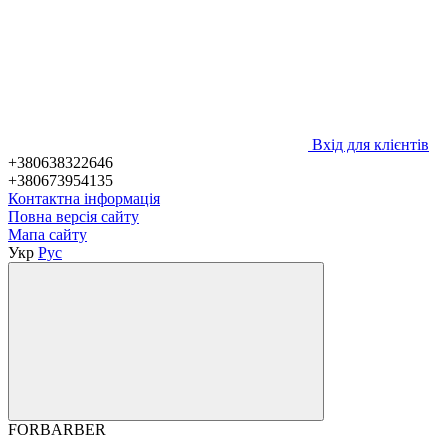
Вхід для клієнтів
+380638322646
+380673954135
Контактна інформація
Повна версія сайту
Мапа сайту
Укр
Рус
FORBARBER