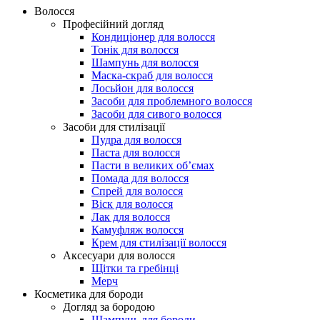
Волосся
Професійний догляд
Кондиціонер для волосся
Тонік для волосся
Шампунь для волосся
Маска-скраб для волосся
Лосьйон для волосся
Засоби для проблемного волосся
Засоби для сивого волосся
Засоби для стилізації
Пудра для волосся
Паста для волосся
Пасти в великих об’ємах
Помада для волосся
Спрей для волосся
Віск для волосся
Лак для волосся
Камуфляж волосся
Крем для стилізації волоcся
Аксесуари для волосся
Щітки та гребінці
Мерч
Косметика для бороди
Догляд за бородою
Шампунь для бороди