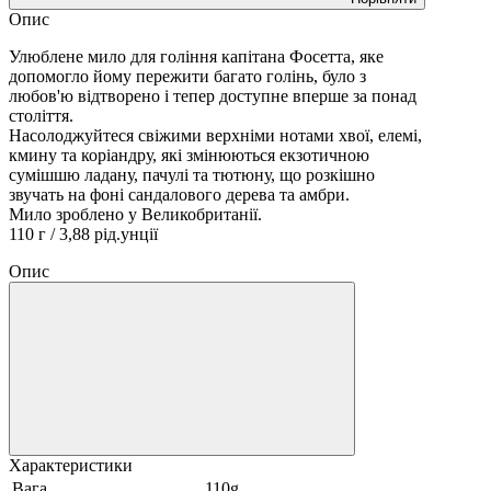
Опис
Улюблене мило для гоління капітана Фосетта, яке
допомогло йому пережити багато голінь, було з
любов'ю відтворено і тепер доступне вперше за понад
століття.
Насолоджуйтеся свіжими верхніми нотами хвої, елемі,
кмину та коріандру, які змінюються екзотичною
сумішшю ладану, пачулі та тютюну, що розкішно
звучать на фоні сандалового дерева та амбри.
Мило зроблено у Великобританії.
110 г / 3,88 рід.унції
Опис
Характеристики
Вага
110g