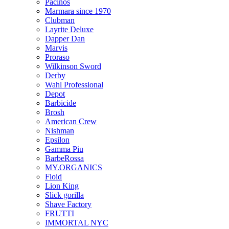
Pacinos
Marmara since 1970
Clubman
Layrite Deluxe
Dapper Dan
Marvis
Proraso
Wilkinson Sword
Derby
Wahl Professional
Depot
Barbicide
Brosh
American Crew
Nishman
Epsilon
Gamma Piu
BarbeRossa
MY.ORGANICS
Floid
Lion King
Slick gorilla
Shave Factory
FRUTTI
IMMORTAL NYC