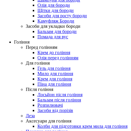
Олія для бороди
Щітки для бороди
Засоби для росту бороди
Камуфляж Бороди
Засоби для укладки бороди
Бальзам для бороди
Помада для вус
Гоління
Перед голінням
Крем до гоління
Олія перед голінням
Для гоління
Гель для гоління
Мило для гоління
Крем для гоління
Піна для гоління
Після гоління
Лосьйон після гоління
Бальзам після гоління
Розпилювачі
Засоби від порізів
Леза
Аксесуари для гоління
Колби для підготовки крем мила для гоління