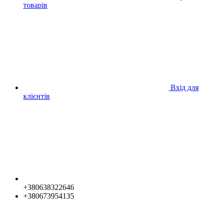
товарів
Вхід для
клієнтів
+380638322646
+380673954135