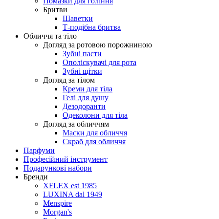
Помазки для гоління
Бритви
Шаветки
Т-подібна бритва
Обличчя та тіло
Догляд за ротовою порожниною
Зубні пасти
Ополіскувачі для рота
Зубні щітки
Догляд за тілом
Креми для тіла
Гелі для душу
Дезодоранти
Одеколони для тіла
Догляд за обличчям
Маски для обличчя
Скраб для обличчя
Парфуми
Професійний інструмент
Подарункові набори
Бренди
XFLEX est 1985
LUXINA dal 1949
Menspire
Morgan's