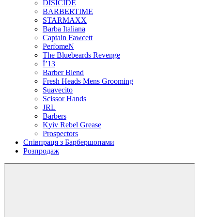
DІSICIDE
BARBERTIME
STARMAXX
Barba Italiana
Captain Fawcett
PerfomeN
The Bluebeards Revenge
Ї’13
Barber Blend
Fresh Heads Mens Grooming
Suavecito
Scissor Hands
JRL
Barbers
Kyiv Rebel Grease
Prospectors
Співпраця з Барбершопами
Розпродаж