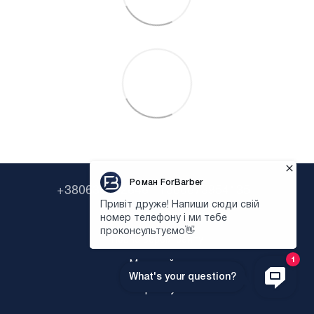
+380638322646
+380673954135
Контактна інформація
Повна версія сайту
Мапа сайту
Укр
Рус