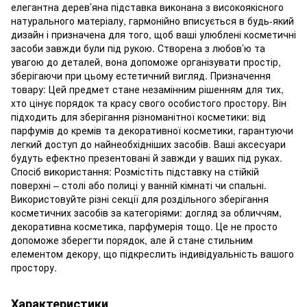
елегантна дерев’яна підставка виконана з високоякісного
натурального матеріалу, гармонійно вписується в будь-який
дизайн і призначена для того, щоб ваші улюблені косметичні
засоби завжди були під рукою. Створена з любов’ю та
увагою до деталей, вона допоможе організувати простір,
зберігаючи при цьому естетичний вигляд. Призначення
товару: Цей предмет стане незамінним рішенням для тих,
хто цінує порядок та красу свого особистого простору. Він
підходить для зберігання різноманітної косметики: від
парфумів до кремів та декоративної косметики, гарантуючи
легкий доступ до найнеобхідніших засобів. Ваші аксесуари
будуть ефектно презентовані й завжди у ваших під руках.
Спосіб використання: Розмістіть підставку на стійкій
поверхні – столі або полиці у ванній кімнаті чи спальні.
Використовуйте різні секції для роздільного зберігання
косметичних засобів за категоріями: догляд за обличчям,
декоративна косметика, парфумерія тощо. Це не просто
допоможе зберегти порядок, але й стане стильним
елементом декору, що підкреслить індивідуальність вашого
простору.
Характеристики