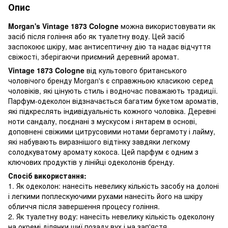
Опис
Morgan's Vintage 1873 Cologne
можна використовувати як
засіб після гоління або як туалетну воду. Цей засіб
заспокоює шкіру, має антисептичну дію та надає відчуття
свіжості, зберігаючи приємний деревний аромат.
Vintage 1873 Cologne
від культового британського
чоловічого бренду Morgan's є справжньою класикою серед
чоловіків, які цінують стиль і водночас поважають традиції.
Парфум-одеколон відзначається багатим букетом ароматів,
які підкреслять індивідуальність кожного чоловіка. Деревні
ноти сандалу, поєднані з мускусом і янтарем в основі,
доповнені свіжими цитрусовими нотами бергамоту і лайму,
які набувають виразнішого відтінку завдяки легкому
солодкуватому аромату кокоса. Цей парфум є одним з
ключових продуктів у лінійці одеколонів бренду.
Спосіб використання:
1. Як одеколон: нанесіть невелику кількість засобу на долоні
і легкими поплескуючими рухами нанесіть його на шкіру
обличчя після завершення процесу гоління.
2. Як туалетну воду: нанесіть невелику кількість одеколону
на окремі ділянки шиї позаду вух і на зап'ястя.