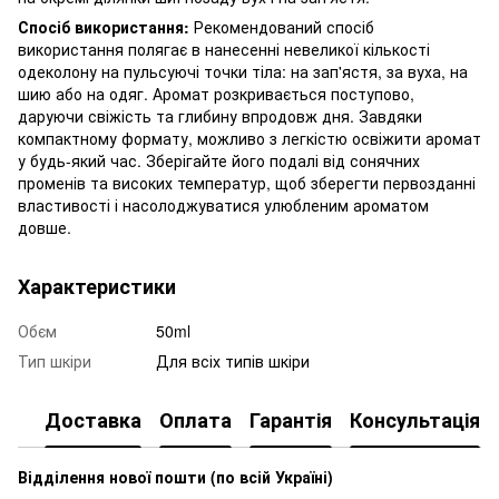
Спосіб використання:
Рекомендований спосіб
використання полягає в нанесенні невеликої кількості
одеколону на пульсуючі точки тіла: на зап'ястя, за вуха, на
шию або на одяг. Аромат розкривається поступово,
даруючи свіжість та глибину впродовж дня. Завдяки
компактному формату, можливо з легкістю освіжити аромат
у будь-який час. Зберігайте його подалі від сонячних
променів та високих температур, щоб зберегти первозданні
властивості і насолоджуватися улюбленим ароматом
довше.
Характеристики
Обєм
50ml
Тип шкіри
Для всіх типів шкіри
Доставка
Оплата
Гарантія
Консультація
Відділення нової пошти (по всій Україні)