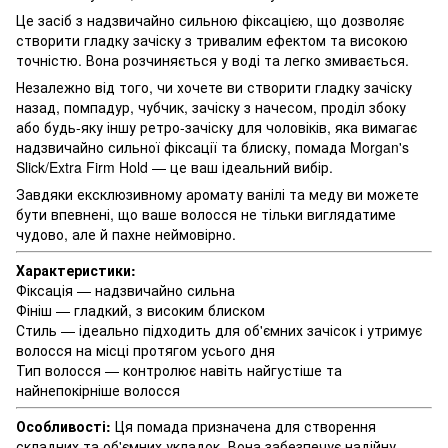
Це засіб з надзвичайно сильною фіксацією, що дозволяє
створити гладку зачіску з тривалим ефектом та високою
точністю. Вона розчиняється у воді та легко змивається.
Незалежно від того, чи хочете ви створити гладку зачіску
назад, помпадур, чубчик, зачіску з начесом, проділ збоку
або будь-яку іншу ретро-зачіску для чоловіків, яка вимагає
надзвичайно сильної фіксації та блиску, помада Morgan's
Slick/Extra Firm Hold — це ваш ідеальний вибір.
Завдяки ексклюзивному аромату ванілі та меду ви можете
бути впевнені, що ваше волосся не тільки виглядатиме
чудово, але й пахне неймовірно.
Характеристики:
Фіксація — надзвичайно сильна
Фініш — гладкий, з високим блиском
Стиль — ідеально підходить для об'ємних зачісок і утримує
волосся на місці протягом усього дня
Тип волосся — контролює навіть найгустіше та
найнепокірніше волосся
Особливості:
Ця помада призначена для створення
складних та об'ємних укладок. Вона забезпечує надійну