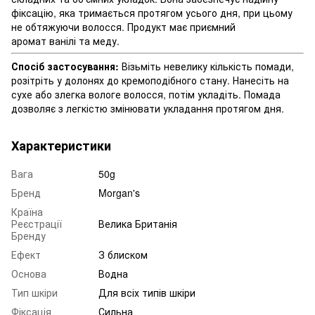
фіксацію, яка тримається протягом усього дня, при цьому
не обтяжуючи волосся. Продукт має приємний
аромат ванілі та меду.
Спосіб застосування:
Візьміть невелику кількість помади,
розітріть у долонях до кремоподібного стану. Нанесіть на
сухе або злегка вологе волосся, потім укладіть. Помада
дозволяє з легкістю змінювати укладання протягом дня.
Характеристики
Вага
50g
Бренд
Morgan's
Країна
Реєстрації
Велика Британія
Бренду
Ефект
З блиском
Основа
Водна
Тип шкіри
Для всіх типів шкіри
Фіксація
Сильна