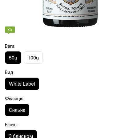
Хіт
Вага
50g
100g
Вид
White Label
Фіксація
Сильна
Ефект
З блиском