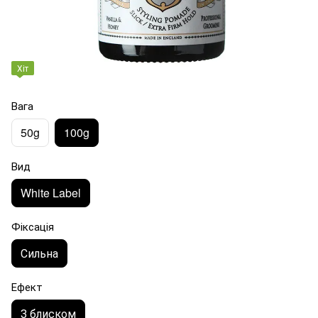
Хіт
Вага
50g
100g
Вид
White Label
Фіксація
Сильна
Ефект
З блиском