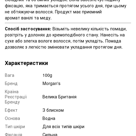
фіксацію, яка тримається протягом усього дня, при цьому
не обтяжуючи волосся. Продукт має приємний
аромат ванілі та меду.
Спосіб застосування:
Візьміть невелику кількість помади,
розітріть у долонях до кремоподібного стану. Нанесіть на
сухе або злегка вологе волосся, потім укладіть. Помада
дозволяє з легкістю змінювати укладання протягом дня.
Характеристики
Вага
100g
Бренд
Morgan's
Країна
Реєстрації
Велика Британія
Бренду
Ефект
З блиском
Основа
Водна
Тип шкіри
Для всіх типів шкіри
Фіксація
Сильна