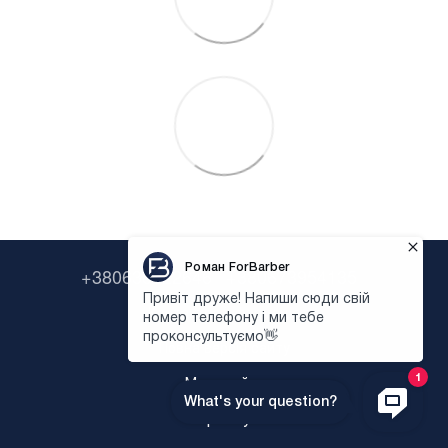
+380638322646
+380673954135
Контактна інформація
Повна версія сайту
Мапа сайту
Укр
Рус