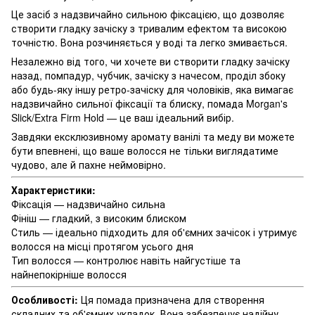
Це засіб з надзвичайно сильною фіксацією, що дозволяє
створити гладку зачіску з тривалим ефектом та високою
точністю. Вона розчиняється у воді та легко змивається.
Незалежно від того, чи хочете ви створити гладку зачіску
назад, помпадур, чубчик, зачіску з начесом, проділ збоку
або будь-яку іншу ретро-зачіску для чоловіків, яка вимагає
надзвичайно сильної фіксації та блиску, помада Morgan's
Slick/Extra Firm Hold — це ваш ідеальний вибір.
Завдяки ексклюзивному аромату ванілі та меду ви можете
бути впевнені, що ваше волосся не тільки виглядатиме
чудово, але й пахне неймовірно.
Характеристики:
Фіксація — надзвичайно сильна
Фініш — гладкий, з високим блиском
Стиль — ідеально підходить для об'ємних зачісок і утримує
волосся на місці протягом усього дня
Тип волосся — контролює навіть найгустіше та
найнепокірніше волосся
Особливості:
Ця помада призначена для створення
складних та об'ємних укладок. Вона забезпечує надійну