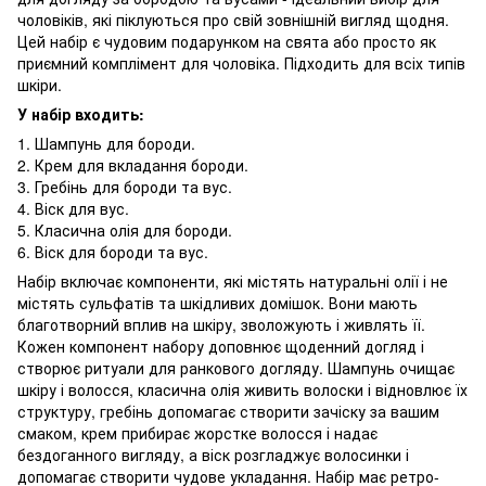
чоловіків, які піклуються про свій зовнішній вигляд щодня.
Цей набір є чудовим подарунком на свята або просто як
приємний комплімент для чоловіка. Підходить для всіх типів
шкіри.
У набір входить:
1. Шампунь для бороди.
2. Крем для вкладання бороди.
3. Гребінь для бороди та вус.
4. Віск для вус.
5. Класична олія для бороди.
6. Віск для бороди та вус.
Набір включає компоненти, які містять натуральні олії і не
містять сульфатів та шкідливих домішок. Вони мають
благотворний вплив на шкіру, зволожують і живлять її.
Кожен компонент набору доповнює щоденний догляд і
створює ритуали для ранкового догляду. Шампунь очищає
шкіру і волосся, класична олія живить волоски і відновлює їх
структуру, гребінь допомагає створити зачіску за вашим
смаком, крем прибирає жорстке волосся і надає
бездоганного вигляду, а віск розгладжує волосинки і
допомагає створити чудове укладання. Набір має ретро-