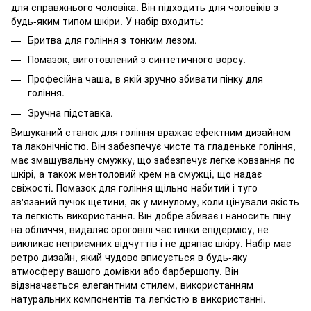
для справжнього чоловіка. Він підходить для чоловіків з
будь-яким типом шкіри. У набір входить:
Бритва для гоління з тонким лезом.
Помазок, виготовлений з синтетичного ворсу.
Професійна чаша, в якій зручно збивати пінку для
гоління.
Зручна підставка.
Вишуканий станок для гоління вражає ефектним дизайном
та лаконічністю. Він забезпечує чисте та гладеньке гоління,
має змащувальну смужку, що забезпечує легке ковзання по
шкірі, а також ментоловий крем на смужці, що надає
свіжості. Помазок для гоління щільно набитий і туго
зв'язаний пучок щетини, як у минулому, коли цінували якість
та легкість використання. Він добре збиває і наносить піну
на обличчя, видаляє ороговілі частинки епідермісу, не
викликає неприємних відчуттів і не дряпає шкіру. Набір має
ретро дизайн, який чудово вписується в будь-яку
атмосферу вашого домівки або барбершопу. Він
відзначається елегантним стилем, використанням
натуральних компонентів та легкістю в використанні.