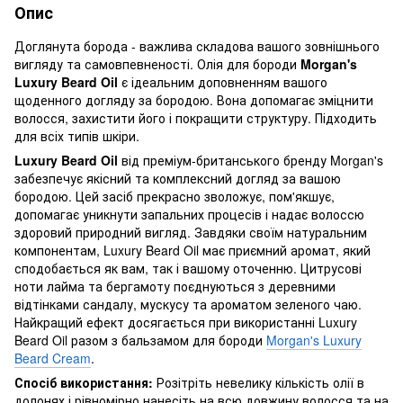
Опис
Доглянута борода - важлива складова вашого зовнішнього
вигляду та самовпевненості. Олія для бороди
Morgan's
Luxury Beard Oil
є ідеальним доповненням вашого
щоденного догляду за бородою. Вона допомагає зміцнити
волосся, захистити його і покращити структуру. Підходить
для всіх типів шкіри.
Luxury Beard Oil
від преміум-британського бренду Morgan's
забезпечує якісний та комплексний догляд за вашою
бородою. Цей засіб прекрасно зволожує, пом'якшує,
допомагає уникнути запальних процесів і надає волоссю
здоровий природний вигляд. Завдяки своїм натуральним
компонентам, Luxury Beard Oil має приємний аромат, який
сподобається як вам, так і вашому оточенню. Цитрусові
ноти лайма та бергамоту поєднуються з деревними
відтінками сандалу, мускусу та ароматом зеленого чаю.
Найкращий ефект досягається при використанні Luxury
Beard Oil разом з бальзамом для бороди
Morgan's Luxury
Beard Cream
.
Спосіб використання:
Розітріть невелику кількість олії в
долонях і рівномірно нанесіть на всю довжину волосся та на