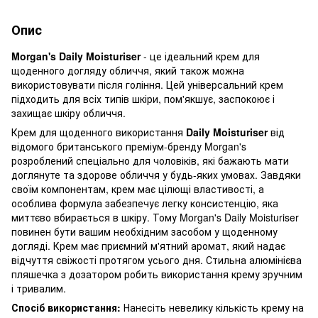
Опис
Morgan's Daily Moisturiser
- це ідеальний крем для
щоденного догляду обличчя, який також можна
використовувати після гоління. Цей універсальний крем
підходить для всіх типів шкіри, пом'якшує, заспокоює і
захищає шкіру обличчя.
Крем для щоденного використання
Daily Moisturiser
від
відомого британського преміум-бренду Morgan's
розроблений спеціально для чоловіків, які бажають мати
доглянуте та здорове обличчя у будь-яких умовах. Завдяки
своїм компонентам, крем має цілющі властивості, а
особлива формула забезпечує легку консистенцію, яка
миттєво вбирається в шкіру. Тому Morgan's Daily Moisturiser
повинен бути вашим необхідним засобом у щоденному
догляді. Крем має приємний м'ятний аромат, який надає
відчуття свіжості протягом усього дня. Стильна алюмінієва
пляшечка з дозатором робить використання крему зручним
і тривалим.
Спосіб використання:
Нанесіть невелику кількість крему на