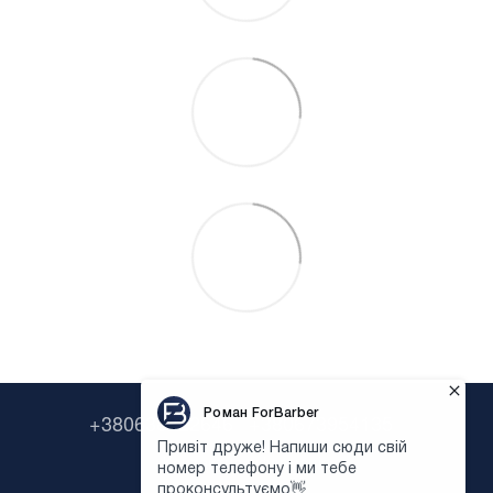
+380638322646
+380673954135
Контактна інформація