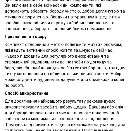
Він включає в себе всі необхідні компоненти, які
допоможуть зберегти бороду чистою, добре доглянутою та
стильно оформленою. Завдяки натуральним інгредієнтам
засобів, шкіра обличчя отримує дбайливе живлення та
зволоження, а борода - здоровий блиск і пом'якшення.
Призначення товару
Комплект створений з метою полегшити життя чоловікам,
які ведуть активний спосіб життя та цінують свій час.
Чудово підходить для регулярного використання та
спроможний задовольнити всі потреби по догляду за
бородою. Він підійде як для осіб з густою бородою, так і для
тих, у кого волосся на обличчі тільки починає рости. Набір
може слугувати чудовим подарунком для близьких чи колег
по роботі.
Спосіб використання
Для досягнення найкращого результату рекомендуємо
використовувати засоби з набору щодня. Бальзам або олія
для бороди наноситься на чисте та вологе волосся, щоб
забезпечити максимальне зволоження та відновлення.
Шампунь слід приміняти згідно з вказівками на упаковці для
глибокого очищення та захисту шкіри. Після вмивання