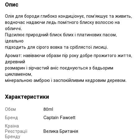
Опис
Олія для бороди глибоко кондиціонує, пом'якшує та живить,
водночас надаючи ледь помітного блиску волоссю на
обличчі.
Підсилює природний блиск білих і платинових пасом,
ідеально
підходить для сірого вовка та сріблястої лисиці.
Аромат: навіваючи образи пір року добре прожитого життя,
деревний
розмарин і зірчастий аніс поєднуються з бадьорим
цикламеном,
мінеральною амброю і заспокійливим кедровим деревом.
Характеристики
Обєм
80ml
Бренд
Captain Fawcett
Країна
Реєстрації
Велика Британія
Бренду