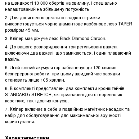
на швидкості 10 000 обертів на хвилину, і спеціально
налаштований на збільшену потужність.
2. Для досягнення ідеально гладкої стрижки
використовується чорне діамантове карбонове лезо TAPER
розміром 45 мм.
3. Кліпер має ріжуче лезо Black Diamond Carbon.
4. До вашого розпорядження три регульовані важелі,
включаючи два важелі, що замикаються, і один плаваючий
важіль.
5. Літій-іонний акумулятор забезпечує до 120 хвилин
безперервної роботи, при цьому швидкий час зарядки
становить лише 105 хвилин.
6. В комплекті представлені два комплекти кронштейнів -
STANDARD і STRETCH, які призначені для створення як
коротких, так і довгих конусів.
7. Кліпер включає в себе 8 подвійних магнітних насадок та
набір для обслуговування для максимальної зручності
користування.
Характеристики