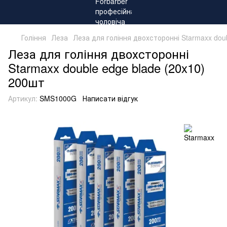
Гоління
Леза
Леза для гоління двохсторонні Starmaxx dou
Леза для гоління двохсторонні
Starmaxx double edge blade (20x10)
200шт
Артикул:
SMS1000G
Написати відгук