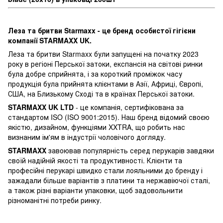
Леза та бритви Starmaxx - це бренд особистої гігієни
компанії STARMAXX UK.
Леза та бритви Starmaxx були запущені на початку 2023
року в регіоні Перської затоки, експансія на світові ринки
була добре сприйнята, і за короткий проміжок часу
продукція була прийнята клієнтами в Азії, Африці, Європі,
США, на Близькому Сході та в країнах Перської затоки.
STARMAXX UK LTD
- це компанія, сертифікована за
стандартом ISO (ISO 9001:2015). Наш бренд відомий своєю
якістю, дизайном, функціями XXTRA, що робить нас
визнаним ім'ям в індустрії чоловічого догляду.
STARMAXX
завоював популярність серед перукарів завдяки
своїй надійній якості та продуктивності. Клієнти та
професійні перукарі швидко стали лояльними до бренду і
зажадали більше варіантів з платини та нержавіючої сталі,
а також різні варіанти упаковки, щоб задовольнити
різноманітні потреби ринку.