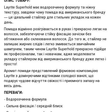
ОПИС ТОВАРУ:
Layrite Superhold має водорозчинну формулу та ніжну
текстуру, завдяки чому помада від американського бренду
— це ідеальний стайлер для стильних укладок на кожен
день.
Помада відмінно розігрівається в руках і прекрасно лягає на
волосся, забезпечуючи стійку фіксацію зачіски без
обтяження або склеювання волосся. До того ж, стайлер не
залишає жирних слідів і легко змивається звичайним
шампунем, таким чином Layrite Superhold прекрасно підійде
як професіоналам, так і новачкам, адже моделювати
укладку стайлером від американського бренду дуже легко і
просто!
Аромат помади представлений фірмовою композицією
Layrite з домінуючими відтінками солодкої ванілі, що
подарує чудове відчуття свіжості і приємного запаху на
весь день.
ПЕРЕВАГИ:
- Водорозчинна формула
- Сильна фіксація / середній блиск