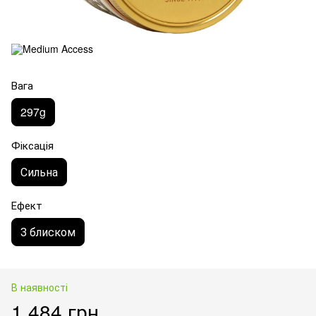
Вага
297g
Фіксація
Сильна
Ефект
З блиском
В наявності
1 484 грн