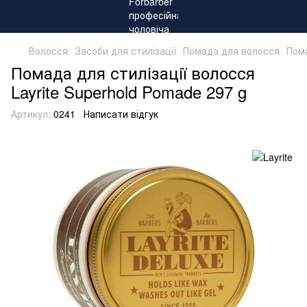
Волосся
Засоби для стилізації
Помада для волосся
Пома
Помада для стилізації волосся
Layrite Superhold Pomade 297 g
Артикул:
0241
Написати відгук