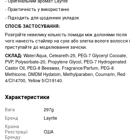
- Оригінальний аромат Layrite
- Практичність у використанні
- Підходить для щоденних укладок
СПОСІБ ЗАСТОСУВАННЯ:
Розігрійте невелику кількість помади між долонями після
чого нанесіть стайлер на сухе або злегка вологе волосся і
приступайте до моделювання зачіски.
СКЛАД:
Water/Aqua, Ceteareth-25, PEG-7 Glyceryl Cocoate,
PVP, Polysorbate-20, Propylene Glycol, PEG-7 Hydrogenated
Castor Oil, PEG-8 Beeswax, Fragrance/Parfum, PEG-8
Methicone, DMDM Hydatoin, Methylparaben, Coumarin, Red
4/Cl14700, Yellow 5/Cl19140.
Характеристики
Вага
297g
Бренд
Layrite
Країна
Реєстрації
США
Бренду