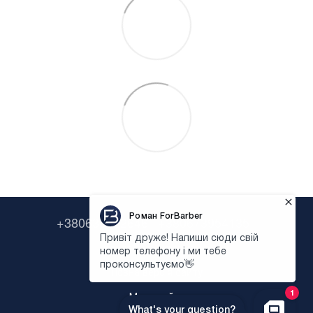
+380638322646
+380673954135
Контактна інформація
Повна версія сайту
Мапа сайту