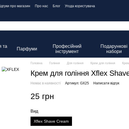
ідгуки про магазин
Про нас
Блог
Угода користувача
 та
Професійний
Подарункові
Парфуми
інструмент
набори
Головна
Гоління
Для гоління
Крем для гоління
Крем
Крем для гоління Xflex Shav
Немає в наявності
Артикул: GX25
Написати відгук
25 грн
Вид
Xflex Shave Cream