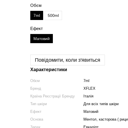
Обєм
7ml
500ml
Ефект
Матовий
Повідомити, коли з'явиться
Характеристики
Обєм
7ml
Бренд
XFLEX
Країна Реєстрації Бренду
Італія
Тип шкіри
Для всіх типів шкіри
Ефект
Матовий
Основа
Ментол, касторова ( рици
Запах
Евкаліпт