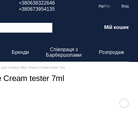
+380638322646
Укр
Рус
Вхід
+380673954135
Мій кошик
Співпраця з
Бренди
Розпродаж
Барбершопами
 для гоління Xflex Shave Cream tester 7ml
e Cream tester 7ml