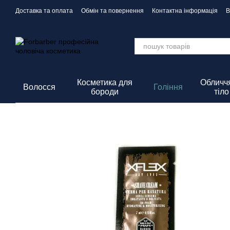
Перейти до основного контенту
Доставка та оплата
Обмін та повернення
Контактна інформація
В
Політика Конфіденційності
Косметика для
Обличчя
Волосся
Гоління
бороди
тіло