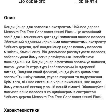
До обраного
Порівняти
Опис
Кондиціонер для волосся з екстрактом Чайного дерева
Menspire Tea Tree Conditioner 250ml Black - це незамінний
засіб для інтенсивного догляду і живлення вашого волосся.
Збагачений відомими корисними властивостями екстракту
Чайного дерева, цей кондиціонер надає вашому волоссю
м'якість, блиск і силу. Він допомагає розплутувати волосся,
забезпечуючи йому легке розчісування і запобігаючи
пошкодженням. Кондиціонер ефективно зволожує волосся,
покращуючи їх структуру і забезпечуючи їм здоровий
вигляд. Завдяки своїй формулі, кондиціонер допомагає
заспокоїти шкіру голови, усуває лущення та подразнення.
Крім того, він має елегантне чорне виконання, яке надає
йому стильний вигляд у вашій ванній кімнаті. Збалансуйте і
поживте ваше волосся з кондиціонером з екстрактом
Чайного дерева Menspire Tea Tree Conditioner 250ml Black.
Характеристики