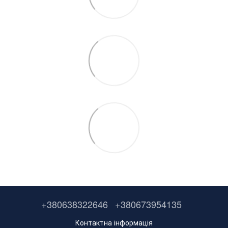
+380638322646
+380673954135
Контактна інформація