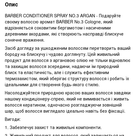
Опис
BARBER CONDITIONER SPRAY NO.3 ARGAN - Подаруйте
своєму волоссю аромат BARBER No.3 Cologne, який
відрізняється соковитим бергамотом і насиченими
деревними акордами, які створюють насправді блискуче
сонячне враження.
Засіб догляду за ушкодженим волоссям перетворить ваший
бороду на блискучу і чудово доглянуту. Цей живильний
продукт для волосся з аргановою олією не тільки відновлює
та захищає волосся зсередини, надаючи їм природний
блиск та еластичність, але і служить ефективним
термозахистом, який зберігає структуру волосся і робить їх
ідеальними для створення будь-якого стилю.
Насолоджуйтеся природною красою ваших волосся завдяки
нашому кондиціонеру-спрею, який не вимивається і живить
волосся кератином, одночасно розгладжуючи зовнішній
шар, щоб волосся виглядало ідеально навіть без фіксації.
Вигоди:
1. Забезпечує захист та живильні компоненти.
2. Живильний продукт для волосся, який залишається на