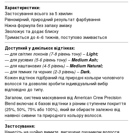
Характеристики:
Застосування всього за 5 хвилин
Рівномірний, природний результат фарбування
Ніжна формула без запаху аміаку
Зволожує та додає блиску
Тримається до 4–6 тижнів, поступово змивається
Доступний у декількох відтінках:
— для світлих локонів (7-8 рівень тону) –
Light;
— для русявих (5-6 рівень тону) –
Medium Ash;
— для каштанових (4-5 рівень) –
Medium Natural;
— для темних та чорних (2-3 рівень) –
Dark.
Кожен відтінок підібраний під природні кольори чоловічого
волосся та дозволяє зробити індивідуальний вибір
відповідно до типу.
Загалом, система маскування від American Crew Precision
Blend включає 4 базові відтінки з різним ступенем покриття
(25%, 50%, 75% або 100%), який ви обираєте залежно від
наявної сивини та природного кольору волосся.
Застосування:
Нанесіть на щойно вимите, висушене рушником волосся.