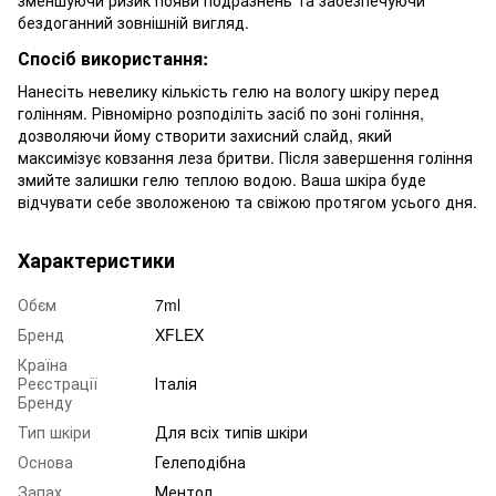
бездоганний зовнішній вигляд.
Спосіб використання:
Нанесіть невелику кількість гелю на вологу шкіру перед
голінням. Рівномірно розподіліть засіб по зоні гоління,
дозволяючи йому створити захисний слайд, який
максимізує ковзання леза бритви. Після завершення гоління
змийте залишки гелю теплою водою. Ваша шкіра буде
відчувати себе зволоженою та свіжою протягом усього дня.
Характеристики
Обєм
7ml
Бренд
XFLEX
Країна
Реєстрації
Італія
Бренду
Тип шкіри
Для всіх типів шкіри
Основа
Гелеподібна
Запах
Ментол