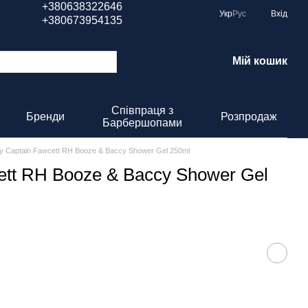
+380638322646
Укр
Рус
Вхід
+380673954135
Мій кошик
Співпраця з
Бренди
Розпродаж
Барбершопами
у Captain Fawcett RH Booze & Baccy Shower Gel 250ml
ett RH Booze & Baccy Shower Gel