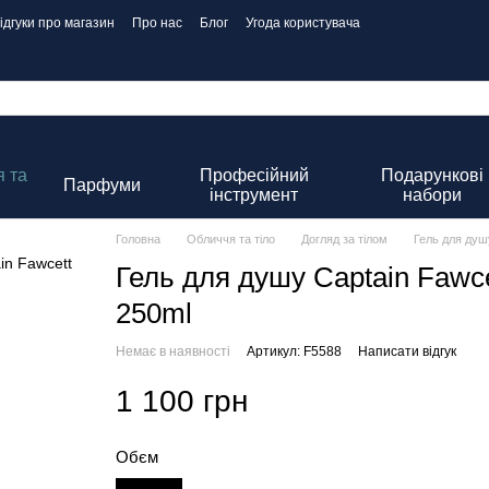
ідгуки про магазин
Про нас
Блог
Угода користувача
 та
Професійний
Подарункові
Парфуми
інструмент
набори
Головна
Обличчя та тіло
Догляд за тілом
Гель для душ
Гель для душу Captain Fawc
250ml
Немає в наявності
Артикул: F5588
Написати відгук
1 100 грн
Обєм