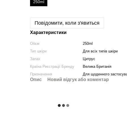
250ml
Повідомити, коли з'явиться
Характеристики
Обєм
250ml
Тип шкіри
Для всіх типів шкіри
Запах
Цитрус
Країна Реєстрації Бренду
Велика Британія
Призначення
Для щоденного застосув
Опис
Новий відгук або коментар