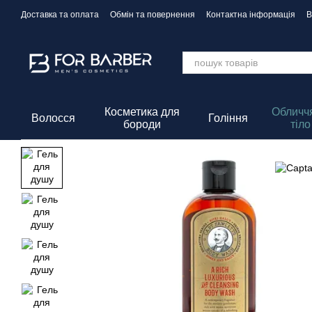
Перейти до основного контенту
Доставка та оплата
Обмін та повернення
Контактна інформація
В
Політика Конфіденційності
Косметика для
Обличчя
Волосся
Гоління
бороди
тіло