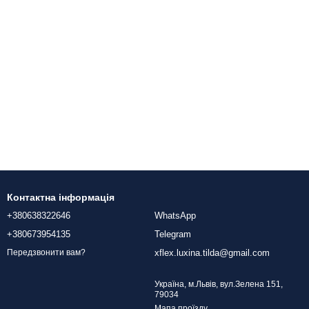
Контактна інформація
+380638322646
WhatsApp
+380673954135
Telegram
xflex.luxina.tilda@gmail.com
Передзвонити вам?
Україна, м.Львів, вул.Зелена 151,
79034
Мапа проїзду