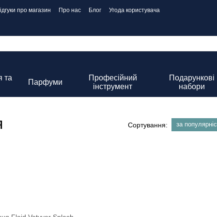
ідгуки про магазин
Про нас
Блог
Угода користувача
 та
Професійний
Подарункові
Парфуми
інструмент
набори
я
за популярні
Сортування: