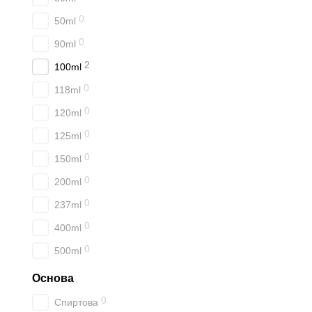
0
50ml
0
90ml
2
100ml
0
118ml
0
120ml
0
125ml
0
150ml
0
200ml
0
237ml
0
400ml
0
500ml
Основа
0
Спиртова