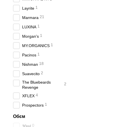
1
Layrite
21
Marmara
1
LUXINA
1
Morgan's
1
MY.ORGANICS
1
Pacinos
18
Nishman
2
Suavecito
The Bluebeards
2
Revenge
4
XFLEX
1
Prospectors
Обєм
0
30ml