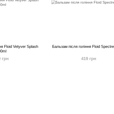
я Floid Vetyver Splash
Бальзам після гоління Floid Spectr
00ml
9 грн
419 грн