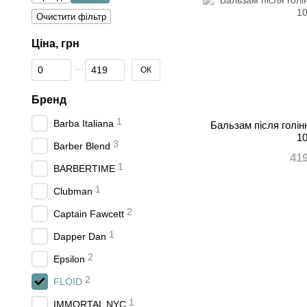
Очистити фільтр
Ціна, грн
Від Ціна, грн
До Ціна, грн
ОК
Бренд
1
Barba Italiana
Бальзам після голінн
1
3
Barber Blend
41
1
BARBERTIME
1
Clubman
2
Captain Fawcett
1
Dapper Dan
2
Epsilon
2
FLOID
1
IMMORTAL NYC