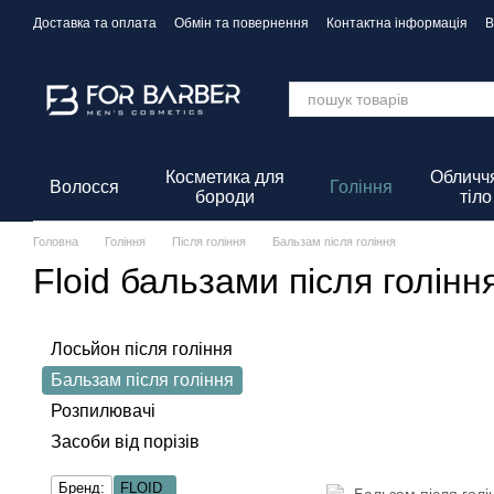
Перейти до основного контенту
Доставка та оплата
Обмін та повернення
Контактна інформація
В
Політика Конфіденційності
Косметика для
Обличчя
Волосся
Гоління
бороди
тіло
Головна
Гоління
Після гоління
Бальзам після гоління
Floid бальзами після голінн
Лосьйон після гоління
Бальзам після гоління
Розпилювачі
Засоби від порізів
Бренд:
FLOID