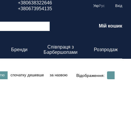
+380638322646
Укр
Рус
Вхід
+380673954135
Мій кошик
Співпраця з
Бренди
Розпродаж
Барбершопами
стю
спочатку дешевше
за назвою
Відображення: