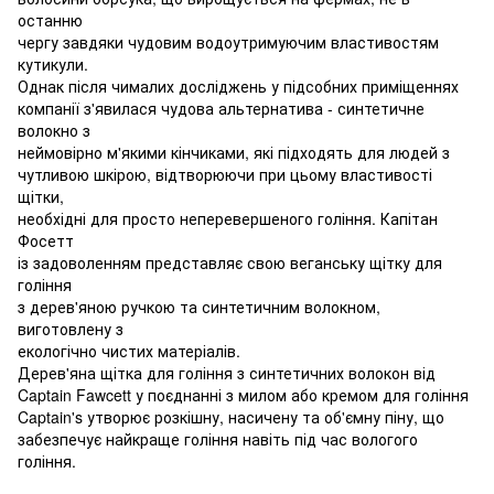
останню
чергу завдяки чудовим водоутримуючим властивостям
кутикули.
Однак після чималих досліджень у підсобних приміщеннях
компанії з'явилася чудова альтернатива - синтетичне
волокно з
неймовірно м'якими кінчиками, які підходять для людей з
чутливою шкірою, відтворюючи при цьому властивості
щітки,
необхідні для просто неперевершеного гоління. Капітан
Фосетт
із задоволенням представляє свою веганську щітку для
гоління
з дерев'яною ручкою та синтетичним волокном,
виготовлену з
екологічно чистих матеріалів.
Дерев'яна щітка для гоління з синтетичних волокон від
Captain Fawcett у поєднанні з милом або кремом для гоління
Captain's утворює розкішну, насичену та об'ємну піну, що
забезпечує найкраще гоління навіть під час вологого
гоління.