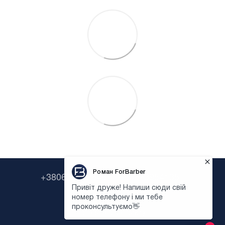
+380638322646
+380673954135
Контактна інформація
Повна версія сайту