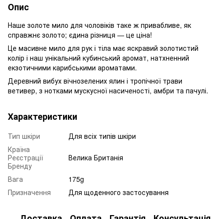
Опис
Наше золоте мило для чоловіків таке ж привабливе, як
справжнє золото; єдина різниця — це ціна!
Це масивне мило для рук і тіла має яскравий золотистий
колір і наш унікальний кубинський аромат, натхненний
екзотичними карибськими ароматами.
Деревний вибух вічнозелених ялин і тропічної трави
ветивер, з нотками мускусної насиченості, амбри та пачулі.
Характеристики
Тип шкіри
Для всіх типів шкіри
Країна
Реєстрації
Велика Британія
Бренду
Вага
175g
Призначення
Для щоденного застосування
Доставка
Оплата
Гарантія
Консультація