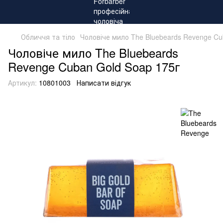
Обличчя та тіло
Чоловіче мило The Bluebeards Revenge Cu
Чоловіче мило The Bluebeards
Revenge Cuban Gold Soap 175г
Артикул:
10801003
Написати відгук