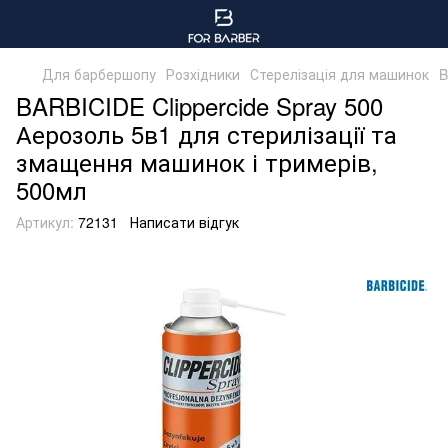
Для барбершопу
Розхідники
Стерелізація для машинок
B
BARBICIDE Clippercide Spray 500
Аерозоль 5в1 для стерилізації та
змащення машинок і тримерів,
500мл
Артикул:
72131
Написати відгук