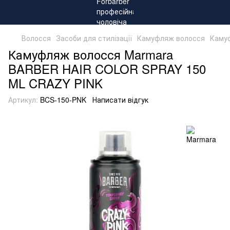
Волосся
Засоби для стилізації
Камуфляж волосся
Каму
Камуфляж волосся Marmara
BARBER HAIR COLOR SPRAY 150
ML CRAZY PINK
Артикул:
BCS-150-PNK
Написати відгук