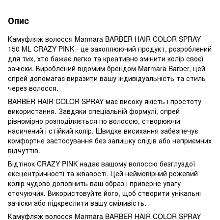
Опис
Камуфляж волосся Marmara BARBER HAIR COLOR SPRAY
150 ML CRAZY PINK - це захоплюючий продукт, розроблений
для тих, хто бажає легко та креативно змінити колір своєї
зачіски. Вироблений відомим брендом Marmara Barber, цей
спрей допомагає виразити вашу індивідуальність та стиль
через волосся.
BARBER HAIR COLOR SPRAY має високу якість і простоту
використання. Завдяки спеціальній формулі, спрей
рівномірно розподіляється по волоссю, створюючи
насичений і стійкий колір. Швидке висихання забезпечує
комфортне застосування без залишку слідів або неприємних
відчуттів.
Відтінок CRAZY PINK надає вашому волоссю безглуздої
ексцентричності та жвавості. Цей неймовірний рожевий
колір чудово доповнить ваш образ і приверне увагу
оточуючих. Використовуйте його, щоб створити унікальні
зачіски або підкреслити вашу сміливість.
Камуфляж волосся Marmara BARBER HAIR COLOR SPRAY