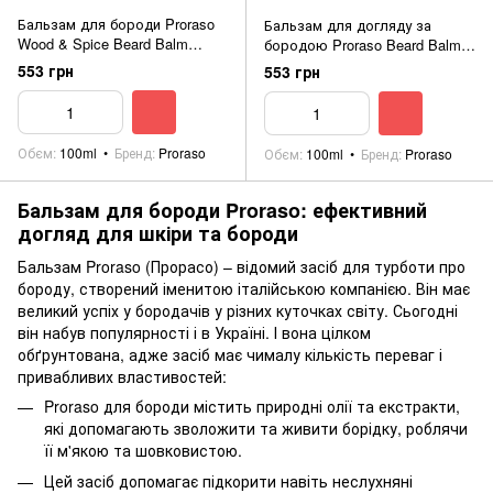
Бальзам для бороди Proraso
Бальзам для догляду за
Wood & Spice Beard Balm
бородою Proraso Beard Balm
100ml
Refresh 100ml
553 грн
553 грн
Обєм
100ml
Бренд
Proraso
Обєм
100ml
Бренд
Proraso
Бальзам для бороди Proraso: ефективний
догляд для шкіри та бороди
Бальзам Proraso (Прорасо) – відомий засіб для турботи про
бороду, створений іменитою італійською компанією. Він має
великий успіх у бородачів у різних куточках світу. Сьогодні
він набув популярності і в Україні. І вона цілком
обґрунтована, адже засіб має чималу кількість переваг і
привабливих властивостей:
Proraso для бороди містить природні олії та екстракти,
які допомагають зволожити та живити борідку, роблячи
її м'якою та шовковистою.
Цей засіб допомагає підкорити навіть неслухняні