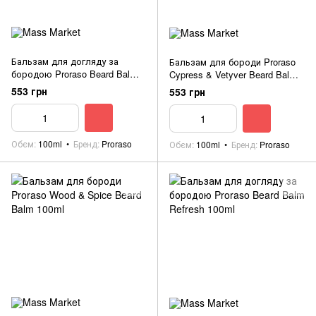
Бальзам для догляду за
Бальзам для бороди Proraso
бородою Proraso Beard Balm
Cypress & Vetyver Beard Balm
Azur Lime 100ml
100 ml
553 грн
553 грн
Обєм
100ml
Бренд
Proraso
Обєм
100ml
Бренд
Proraso