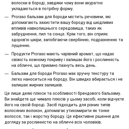
волоски в бороді, завдяки чому вони акуратно
укладаються в потрібну форму.
Proraso бальзам для бороди містить речовини, які
допомагають захистити вашу бороду від шкідливих
впливів навколишнього середовища, таких як
забруднення, пил та сонце. Крім того, він сприяє
здоров'ю шкіри, запобігаючи свербінню, подразненню та
лущенню.
Продукти Proraso мають чарівний аромат, що надає
свіжість кожному покриву і залишає його і рослинність
на обличчі, що приємно пахнуть весь день.
Бальзам для бороди Proraso має зручну текстуру та
легко наноситься на бороду. Він швидко вбирається і не
залишає жирних залишків.
Це лише деякі плюси та особливості брендового бальзаму.
Ви знайдете ще чимало плюсів у цьому засобі, коли відчуєте
його на своїй бороді. Засіб підходить для різних типів
волосяних волокон, допомагає утихомирити як тонке
волосся, так і жорстку бороду. Це ефективне рішення для
догляду за рослинністю на обличчі всіх чоловіків.