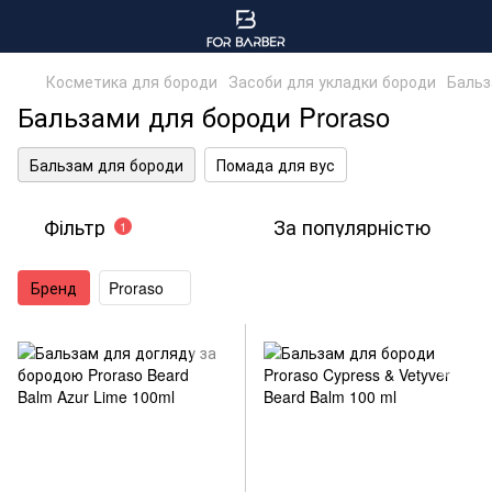
Косметика для бороди
Засоби для укладки бороди
Бальз
Бальзами для бороди Proraso
Бальзам для бороди
Помада для вус
Фільтр
За популярністю
1
Бренд
Proraso