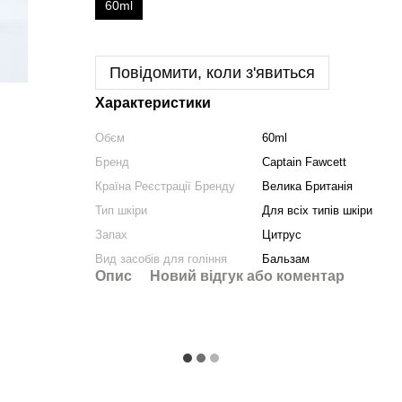
60ml
Повідомити, коли з'явиться
Характеристики
Обєм
60ml
Бренд
Captain Fawcett
Країна Реєстрації Бренду
Велика Британія
Тип шкіри
Для всіх типів шкіри
Запах
Цитрус
Вид засобів для гоління
Бальзам
Опис
Новий відгук або коментар