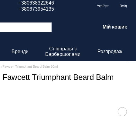
+380638322646
Укр
Рус
Вхід
+380673954135
Мій кошик
Співпраця з
Бренди
Розпродаж
Барбершопами
n Fawcett Triumphant Beard Balm 60ml
 Fawcett Triumphant Beard Balm