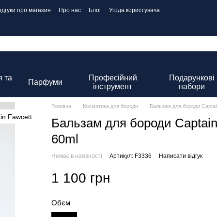
ідгуки про магазин
Про нас
Блог
Угода користувача
 та
Професійний
Подарункові
Парфуми
інструмент
набори
Головна
Косметика для бороди
Бальзам для бороди Captai
Бальзам для бороди Captain
60ml
Немає в наявності
Артикул: F3336
Написати відгук
1 100 грн
Обєм