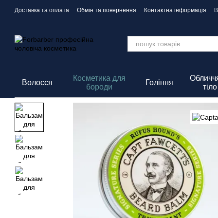
Перейти до основного контенту
Доставка та оплата
Обмін та повернення
Контактна інформація
В
Політика Конфіденційності
Косметика для
Обличчя
Волосся
Гоління
бороди
тіло